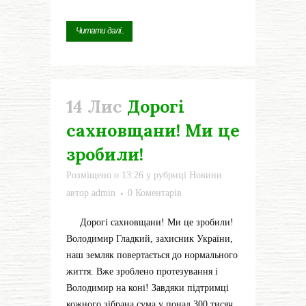
Читати далі...
14 Лис
Дорогі
сахновщани! Ми це
зробили!
Розміщено о 13:26
у рубриці
Новини
автор
admin
0 Коментарів
Дорогі сахновщани! Ми це зробили!
Володимир Гладкий, захисник України,
наш земляк повертається до нормального
життя. Вже зроблено протезування і
Володимир на коні! Завдяки підтримці
кожного зібрана сума у понад 300 тисяч