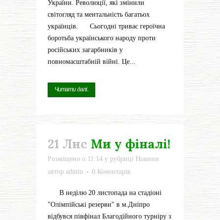
України. Революції, які змінили
світогляд та ментальність багатьох
українців. Сьогодні триває героїчна
боротьба українського народу проти
російських загарбників у
повномасштабній війні. Це...
Читати далі...
21 Лис
Ми у фіналі!
Розміщено о 11:14
у рубриці
Новини
автор
admin
0 Коментарів
В неділю 20 листопада на стадіоні
"Олімпійські резерви" в м.Дніпро
відбувся півфінал Благодійного турніру з