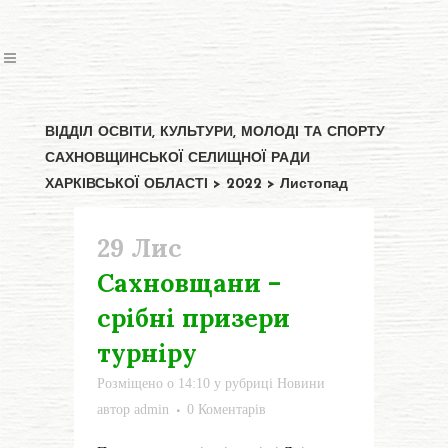
ВІДДІЛ ОСВІТИ, КУЛЬТУРИ, МОЛОДІ ТА СПОРТУ
САХНОВЩИНСЬКОЇ СЕЛИЩНОЇ РАДИ
ХАРКІВСЬКОЇ ОБЛАСТІ
>
2022
>
Листопад
29 Лис
Сахновщани –
срібні призери
турніру
Розміщено о 14:10
у рубриці
Новини
автор
admin
0 Коментарів