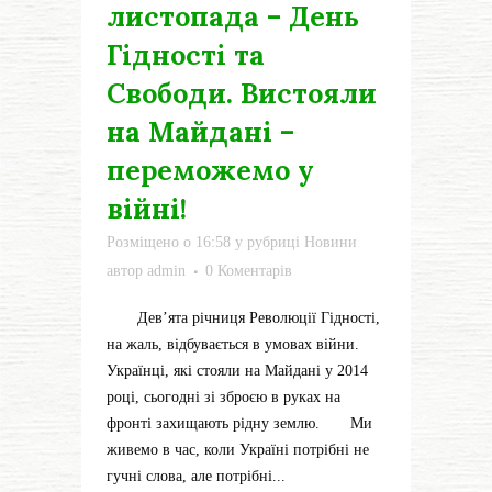
листопада – День
Гідності та
Свободи. Вистояли
на Майдані –
переможемо у
війні!
Розміщено о 16:58
у рубриці
Новини
автор
admin
0 Коментарів
Дев’ята річниця Революції Гідності,
на жаль, відбувається в умовах війни.
Українці, які стояли на Майдані у 2014
році, сьогодні зі зброєю в руках на
фронті захищають рідну землю. Ми
живемо в час, коли Україні потрібні не
гучні слова, але потрібні...