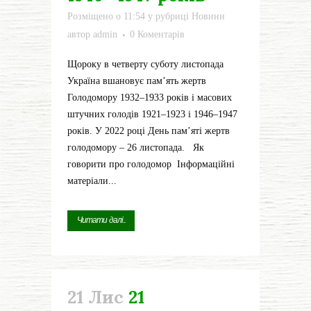
Розміщено о 11:54
у рубриці
Новини
автор
admin
0 Коментарів
Щороку в четверту суботу листопада
Україна вшановує пам’ять жертв
Голодомору 1932–1933 років і масових
штучних голодів 1921–1923 і 1946–1947
років. У 2022 році День пам’яті жертв
голодомору – 26 листопада. Як
говорити про голодомор Інформаційні
матеріали...
Читати далі...
21 Лис
21