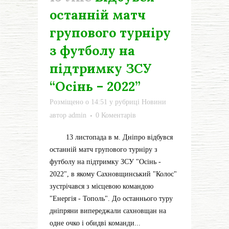
останній матч
групового турніру
з футболу на
підтримку ЗСУ
“Осінь – 2022”
Розміщено о 14:51
у рубриці
Новини
автор
admin
0 Коментарів
13 листопада в м. Дніпро відбувся
останній матч групового турніру з
футболу на підтримку ЗСУ "Осінь -
2022", в якому Сахновщинський "Колос"
зустрічався з місцевою командою
"Енергія - Тополь". До останнього туру
дніпряни випереджали сахновщан на
одне очко і обидві команди...