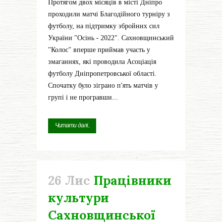
Протягом двох місяців в місті Дніпро
проходили матчі Благодійного турніру з
футболу, на підтримку збройних сил
України "Осінь - 2022". Сахновщинський
"Колос" вперше приймав участь у
змаганнях, які проводила Асоціація
футболу Дніпропетровської області.
Спочатку було зіграно п'ять матчів у
групі і не програвши...
Читати далі...
26 Лис
Працівники
культури
Сахновщинської