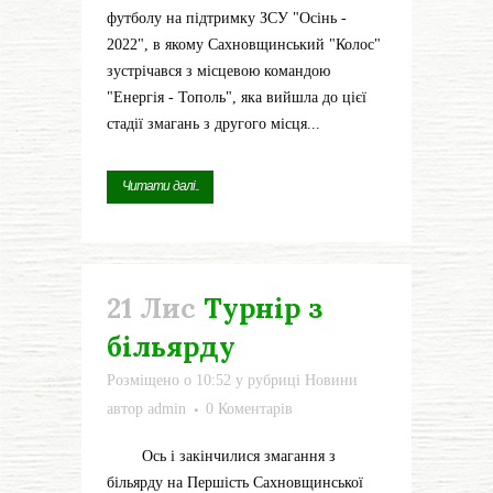
футболу на підтримку ЗСУ "Осінь -
2022", в якому Сахновщинський "Колос"
зустрічався з місцевою командою
"Енергія - Тополь", яка вийшла до цієї
стадії змагань з другого місця...
Читати далі...
21 Лис
Турнір з
більярду
Розміщено о 10:52
у рубриці
Новини
автор
admin
0 Коментарів
Ось і закінчилися змагання з
більярду на Першість Сахновщинської