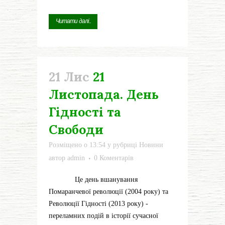
Читати далі...
21 Лис
21
Листопада. День
Гідності та
Свободи
Розміщено о 13:54
у рубриці
Новини
автор
admin
0 Коментарів
Це день вшанування
Помаранчевої революції (2004 року) та
Революції Гідності (2013 року) -
переламних подій в історії сучасної