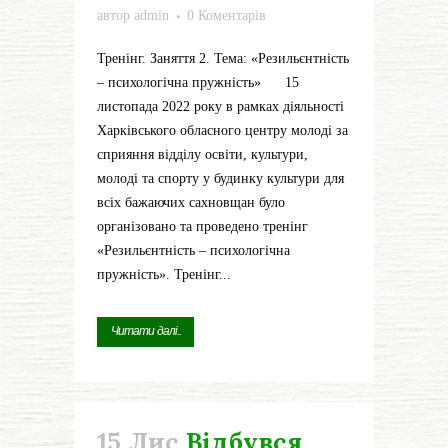
автор
admin
0 Коментарів
Тренінг. Заняття 2. Тема: «Резильєнтність
– психологічна пружність» 15
листопада 2022 року в рамках діяльності
Харківського обласного центру молоді за
сприяння відділу освіти, культури,
молоді та спорту у будинку культури для
всіх бажаючих сахновщан було
організовано та проведено тренінг
«Резильєнтність – психологічна
пружність». Тренінг...
Читати далі...
15 Лис
Відбувся