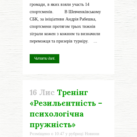
громади, в яких взяли участь 14
спортсменів. В Шевченківському
СБК, за ініціативи Андрія Рабешка,
спортсмени протягом трьох тижнів
зіграли кожен з кожним та визначили
переможця та призерів турніру. ...
Читати далі...
16 Лис
Тренінг
«Резильєнтність –
психологічна
пружність»
Розміщено о 10:47
у рубриці
Новини