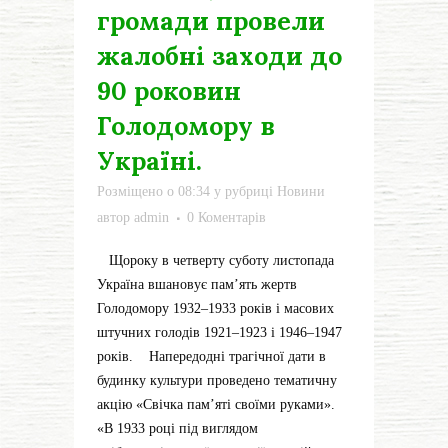
громади провели
жалобні заходи до
90 роковин
Голодомору в
Україні.
Розміщено о 08:34
у рубриці
Новини
автор
admin
0 Коментарів
Щороку в четверту суботу листопада
Україна вшановує пам’ять жертв
Голодомору 1932–1933 років і масових
штучних голодів 1921–1923 і 1946–1947
років. Напередодні трагічної дати в
будинку культури проведено тематичну
акцію «Свічка пам’яті своїми руками».
«В 1933 році під виглядом