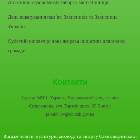
спортивно-оздоровчому таборі у місті Вінниця
День вшанування пам’яті Захисників та Захисниць
України
Суботній кіновечір: нова яскрава ініціатива для молоді
громади
Контакти
Адреса: 64501, Україна, Харківська область, селище
Сахновщина, вул. Тарасів шлях, 69 E-mail:
pr.sakhnov@dniokh.gov.ua
Відділ освіти, культури, молоді та спорту Сахновщинської