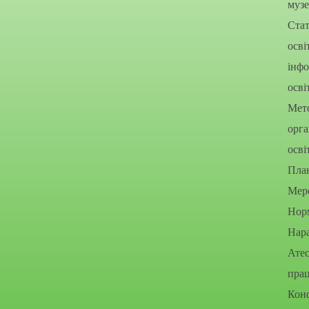
муз
Стат
осві
інфо
осві
Мето
орга
осві
Пла
Мере
Нор
Нара
Атес
прац
Конф