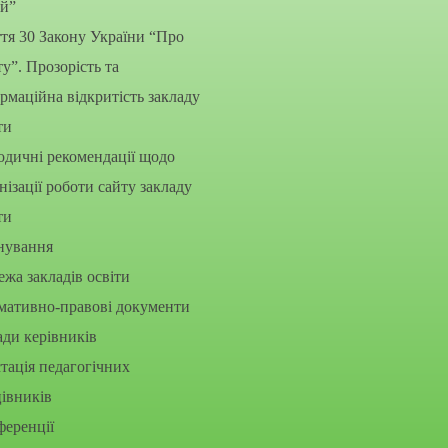
ей”
тя 30 Закону України “Про
ту”. Прозорість та
рмаційна відкритість закладу
ти
дичні рекомендації щодо
нізації роботи сайту закладу
ти
нування
жа закладів освіти
мативно-правові документи
ди керівників
тація педагогічних
івників
еренції