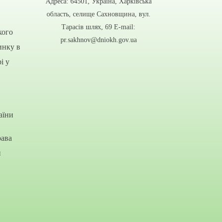
Адреса: 64501, Україна, Харківська
область, селище Сахновщина, вул.
Тарасів шлях, 69 E-mail:
кого
pr.sakhnov@dniokh.gov.ua
инку в
і у
аїни
рава
и