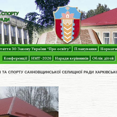
А СПОРТУ
РАДИ
таття 30 Закону України “Про освіту”
Планування
Нормати
Конференції
НМТ-2026
Наради керівників
Облік дітей
ДІ ТА СПОРТУ САХНОВЩИНСЬКОЇ СЕЛИЩНОЇ РАДИ ХАРКІВСЬК