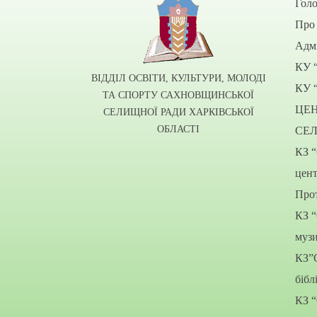
Гол
Про 
Адмі
КУ 
ВІДДІЛ ОСВІТИ, КУЛЬТУРИ, МОЛОДІ
КУ 
ТА СПОРТУ САХНОВЩИНСЬКОЇ
ЦЕ
СЕЛИЩНОЇ РАДИ ХАРКІВСЬКОЇ
ОБЛАСТІ
СЕ
КЗ 
цент
Прот
КЗ 
муз
КЗ”
бібл
КЗ 