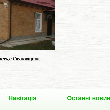
асть, c. Сахновщина,
Навігація
Останні нови