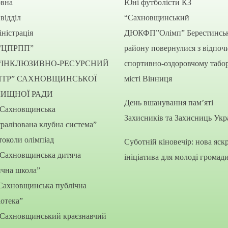
овна
Юні футболісти КЗ
відділ
“Сахновщинський
ністрація
ДЮКФП”Олімп” Берестинсь
“ЦПРПП”
району повернулися з відпоч
“ІНКЛЮЗИВНО-РЕСУРСНИЙ
спортивно-оздоровчому табор
НТР” САХНОВЩИНСЬКОЇ
місті Вінниця
ЛИЩНОЇ РАДИ
День вшанування пам’яті
“Сахновщинська
Захисників та Захисниць Укр
ралізована клубна система”
околи олімпіад
Суботній кіновечір: нова яск
“Сахновщинська дитяча
ініціатива для молоді громад
ична школа”
Сахновщинська публічна
іотека”
“Сахновщинський краєзнавчий