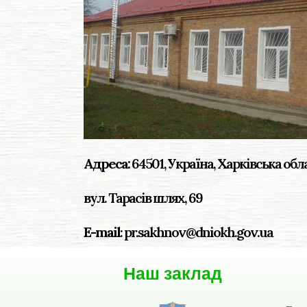
Адреса:
64501, Україна, Харківська обл
вул. Тарасів шлях, 69
E-mail
: pr.sakhnov@dniokh.gov.ua
Наш заклад