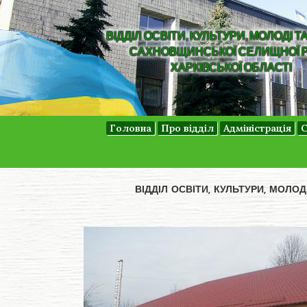
ВІДДІЛ ОСВІТИ, КУЛЬТУРИ, МОЛОДІ Т
САХНОВЩИНСЬКОЇ СЕЛИЩНОЇ 
ХАРКІВСЬКОЇ ОБЛАСТІ
Головна
Про відділ
Адміністрація
С
ВІДДІЛ ОСВІТИ, КУЛЬТУРИ, МОЛО