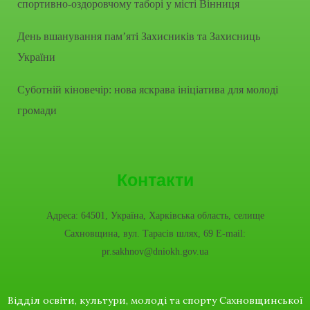
спортивно-оздоровчому таборі у місті Вінниця
День вшанування пам’яті Захисників та Захисниць
України
Суботній кіновечір: нова яскрава ініціатива для молоді
громади
Контакти
Адреса: 64501, Україна, Харківська область, селище
Сахновщина, вул. Тарасів шлях, 69 E-mail:
pr.sakhnov@dniokh.gov.ua
Відділ освіти, культури, молоді та спорту Сахновщинської