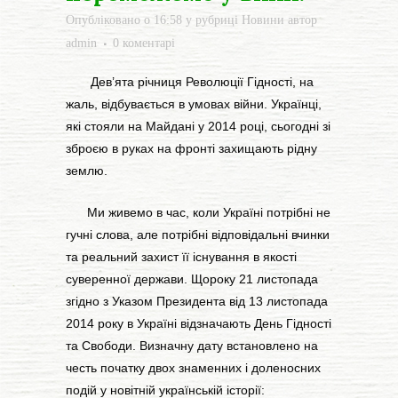
Опубліковано о 16:58
у рубриці
Новини
автор
admin
0 коментарі
Дев’ята річниця Революції Гідності, на
жаль, відбувається в умовах війни. Українці,
які стояли на Майдані у 2014 році, сьогодні зі
зброєю в руках на фронті захищають рідну
землю.
Ми живемо в час, коли Україні потрібні не
гучні слова, але потрібні відповідальні вчинки
та реальний захист її існування в якості
суверенної держави. Щороку 21 листопада
згідно з Указом Президента від 13 листопада
2014 року в Україні відзначають День Гідності
та Свободи. Визначну дату встановлено на
честь початку двох знаменних і доленосних
подій у новітній українській історії: