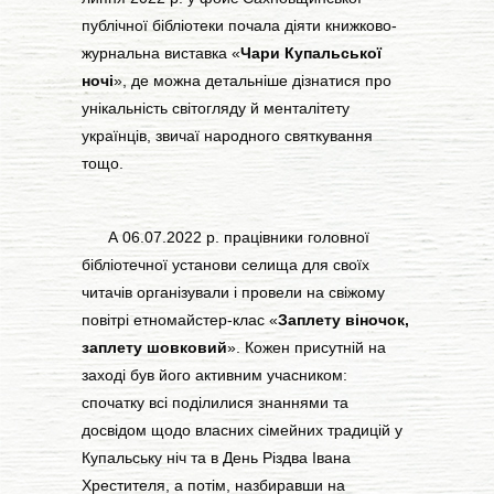
публічної бібліотеки почала діяти книжково-
журнальна виставка «
Чари Купальської
ночі
», де можна детальніше дізнатися про
унікальність світогляду й менталітету
українців, звичаї народного святкування
тощо.
А 06.07.2022 р. працівники головної
бібліотечної установи селища для своїх
читачів організували і провели на свіжому
повітрі етномайстер-клас «
Заплету віночок,
заплету шовковий
». Кожен присутній на
заході був його активним учасником:
спочатку всі поділилися знаннями та
досвідом щодо власних сімейних традицій у
Купальську ніч та в День Різдва Івана
Хрестителя, а потім, назбиравши на