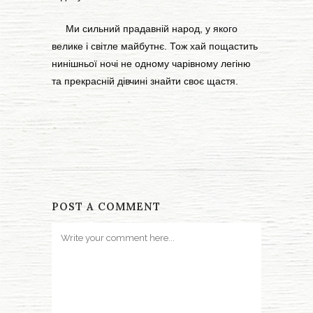
Ми сильний прадавній народ, у якого
велике і світле майбутнє. Тож хай пощастить
нинішньої ночі не одному чарівному легіню
та прекрасній дівчині знайти своє щастя.
POST A COMMENT