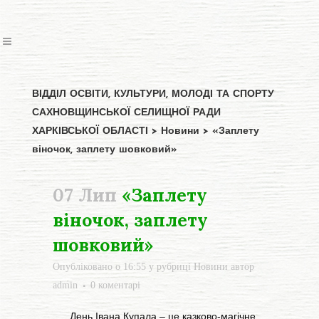
ВІДДІЛ ОСВІТИ, КУЛЬТУРИ, МОЛОДІ ТА СПОРТУ
САХНОВЩИНСЬКОЇ СЕЛИЩНОЇ РАДИ
ХАРКІВСЬКОЇ ОБЛАСТІ
>
Новини
>
«Заплету
віночок, заплету шовковий»
07 Лип
«Заплету
віночок, заплету
шовковий»
Опубліковано о 16:55
у рубриці
Новини
автор
admin
0 коментарі
День Івана Купала – це казково-магічне