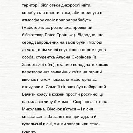
території бібліотеки дикорослі квіти,
спробували плести вінки, аби поринути в
атмосферу своїх прапрапрабабусь
(майстер-клас розпочала провідний
бібліотекар Раїса Троїцька). Відрадно, що
серед запрошених на захід були і молоді
дівчата, в тім числі внутрішньо переміщена
особа, студентка Альона Скорінова (із
Запорізької обл.), яка вже володіла технікою
перетворення звичайних квітів на гарний
віночок і також показала майстер-клас
оточуючим. Саме її віночок був найкращий.
Бачити красу в кожній простій рослиночці
навчила дівчину її мама – Скорінова Тетяна
Миколаївна. Віночок в’ється – і пісня
співається… За заняттям пригадали й
купальські пісні, якими завершили етно-
годину.