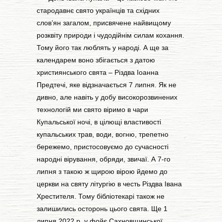
стародавнє свято українців та східних
слов’ян загалом, присвячене найвищому
розквіту природи і чудодійнім силам кохання.
Тому його так люблять у народі. А ще за
календарем воно збігається з датою
християнського свята – Різдва Іоанна
Предтечі, яке відзначається 7 липня. Як не
дивно, але навіть у добу високорозвинених
технологій ми свято віримо в чари
Купальської ночі, в цілющі властивості
купальських трав, води, вогню, трепетно
бережемо, пристосовуємо до сучасності
народні вірування, обряди, звичаї. А 7-го
липня з такою ж щирою вірою йдемо до
церкви на святу літургію в честь Різдва Івана
Хрестителя. Тому бібліотекарі також не
залишились осторонь цього свята. Ще 1
липня 2022 р. у фойє Сахновщинської