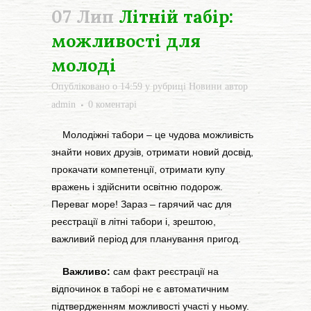
07 Лип
Літній табір:
можливості для
молоді
Опубліковано о 14:59
у рубриці
Новини
автор
admin
0 коментарі
Молодіжні табори – це чудова можливість
знайти нових друзів, отримати новий досвід,
прокачати компетенції, отримати купу
вражень і здійснити освітню подорож.
Переваг море! Зараз – гарячий час для
реєстрації в літні табори і, зрештою,
важливий період для планування пригод.
Важливо:
сам факт реєстрації на
відпочинок в таборі не є автоматичним
підтвердженням можливості участі у ньому.