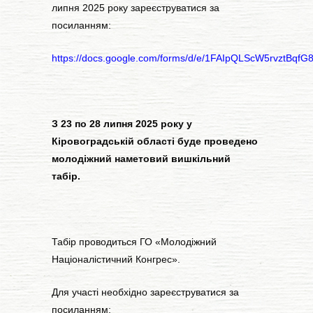
липня 2025 року зареєструватися за
посиланням:
https://docs.google.com/forms/d/e/1FAIpQLScW5rvztBqf
З 23 по 28 липня 2025 року у
Кіровоградській області буде проведено
молодіжний наметовий вишкільний
табір.
Табiр проводиться ГО «Молодіжний
Націоналістичний Конгрес».
Для участi необхiдно зареєструватися за
посиланням: