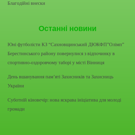
Благодійні внески
Останні новини
Юні футболісти КЗ “Сахновщинський ДЮКФП”Олімп”
Берестинського району повернулися з відпочинку в
спортивно-оздоровчому таборі у місті Вінниця
День вшанування пам’яті Захисників та Захисниць
України
Суботній кіновечір: нова яскрава ініціатива для молоді
громади