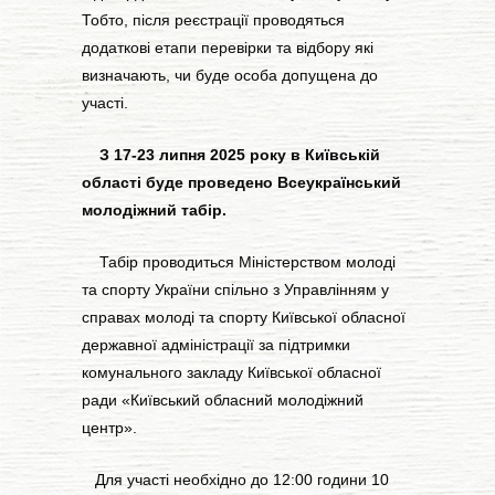
Тобто, після реєстрації проводяться
додаткові етапи перевірки та відбору які
визначають, чи буде особа допущена до
участі.
З 17-23 липня 2025 року в Київськiй
областi буде проведено Bсеукраїнський
молодіжний табір.
Табiр проводиться Міністерством молодi
та спорту України спільно з Управлiнням у
справах молодi та спорту Київської обласної
державної адміністрації за пiдтримки
комунального закладу Київської обласної
ради «Київський обласний молодiжний
центр».
Для участi необхiдно до 12:00 години 10