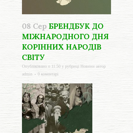
08 Сер
БРЕНДБУК ДО
МІЖНАРОДНОГО ДНЯ
КОРІННИХ НАРОДІВ
СВІТУ
Опубліковано о 11:50
у рубриці
Новини
автор
admin
0 коментарі