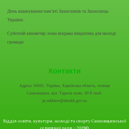
День вшанування пам’яті Захисників та Захисниць
України
Суботній кіновечір: нова яскрава ініціатива для молоді
громади
Контакти
Адреса: 64501, Україна, Харківська область, селище
Сахновщина, вул. Тарасів шлях, 69 E-mail:
pr.sakhnov@dniokh.gov.ua
Відділ освіти, культури, молоді та спорту Сахновщинської
селищної ради - 2019©