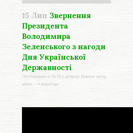
15 Лип
Звернення
Президента
Володимира
Зеленського з нагоди
Дня Української
Державності
Опубліковано о 16:16
у рубриці
Новини
автор
admin
0 коментарі