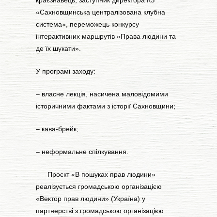
краєзнавець, заступник директора КЗ
«Сахновщинська централізована клубна
система», переможець конкурсу
інтерактивних маршрутів «Права людини та
де їх шукати».
У програмі заходу:
– власне лекція, насичена маловідомими
історичними фактами з історії Сахновщини;
– кава-брейк;
– неформальне спілкування.
Проєкт «В пошуках прав людини»
реалізується громадською організацією
«Вектор прав людини» (Україна) у
партнерстві з громадською організацією