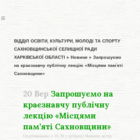
ВІДДІЛ ОСВІТИ, КУЛЬТУРИ, МОЛОДІ ТА СПОРТУ
САХНОВЩИНСЬКОЇ СЕЛИЩНОЇ РАДИ
ХАРКІВСЬКОЇ ОБЛАСТІ
>
Новини
>
Запрошуємо
на краєзнавчу публічну лекцію «Місцями пам’яті
Сахновщини»
20 Вер
Запрошуємо на
краєзнавчу публічну
лекцію «Місцями
пам’яті Сахновщини»
Опубліковано о 16:30
у рубриці
Новини
автор