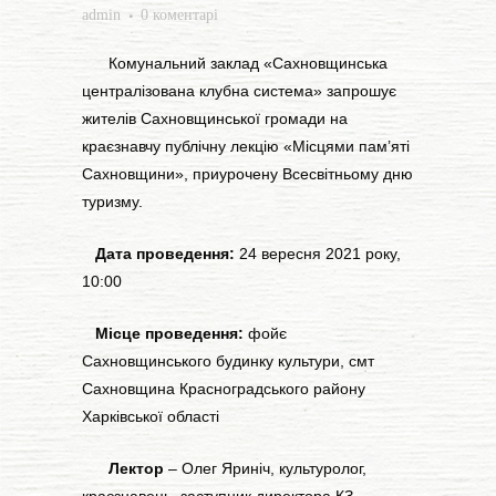
admin
0 коментарі
Комунальний заклад «Сахновщинська
централізована клубна система» запрошує
жителів Сахновщинської громади на
краєзнавчу публічну лекцію «Місцями пам’яті
Сахновщини», приурочену Всесвітньому дню
туризму.
Дата проведення:
24 вересня 2021 року,
10:00
Місце проведення:
фойє
Сахновщинського будинку культури, смт
Сахновщина Красноградського району
Харківської області
Лектор
– Олег Яриніч, культуролог,