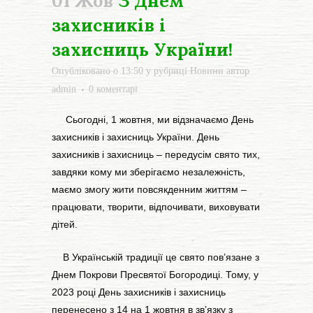
01 Жов
З Днем
захисників і
захисниць України!
Опубліковано о 13:50
у рубриці
Новини
автор
admin
0 коментарі
Сьогодні, 1 жовтня, ми відзначаємо День
захисників і захисниць України. День
захисників і захисниць – передусім свято тих,
завдяки кому ми зберігаємо незалежність,
маємо змогу жити повсякденним життям –
працювати, творити, відпочивати, виховувати
дітей.
В Українській традиції це свято пов’язане з
Днем Покрови Пресвятої Богородиці. Тому, у
2023 році День захисників і захисниць
перенесено з 14 на 1 жовтня в звʼязку з