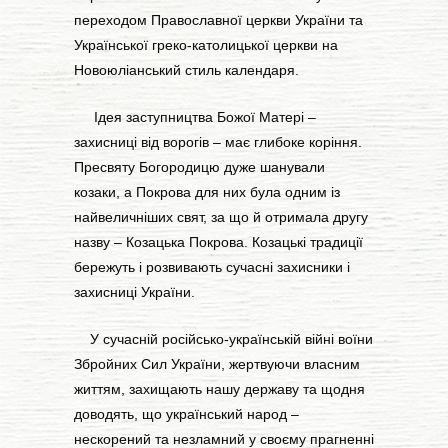
переходом Православної церкви України та
Української греко-католицької церкви на
Новоюліанський стиль календаря.
Ідея заступництва Божої Матері –
захисниці від ворогів – має глибоке коріння.
Пресвяту Богородицю дуже шанували
козаки, а Покрова для них була одним із
найвеличніших свят, за що й отримала другу
назву – Козацька Покрова. Козацькі традиції
бережуть і розвивають сучасні захисники і
захисниці України.
У сучасній російсько-українській війні воїни
Збройних Сил України, жертвуючи власним
життям, захищають нашу державу та щодня
доводять, що український народ –
нескорений та незламний у своєму прагненні