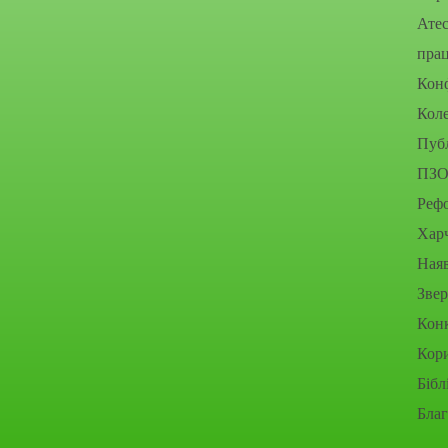
Атес
прац
Конф
Коле
Публ
ПЗО
Рефо
Хар
Наяв
Зве
Конк
Кор
Бібл
Благ