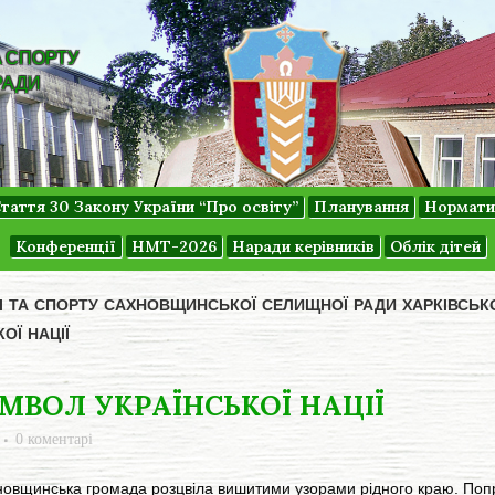
А СПОРТУ
РАДИ
таття 30 Закону України “Про освіту”
Планування
Нормати
Конференції
НМТ-2026
Наради керівників
Облік дітей
ДІ ТА СПОРТУ САХНОВЩИНСЬКОЇ СЕЛИЩНОЇ РАДИ ХАРКІВСЬК
ОЇ НАЦІЇ
ВОЛ УКРАЇНСЬКОЇ НАЦІЇ
0 коментарі
вщинська громада розцвіла вишитими узорами рідного краю. Попри