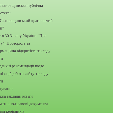
Сахновщинська публічна
іотека”
“Сахновщинський краєзнавчий
ей”
тя 30 Закону України “Про
ту”. Прозорість та
рмаційна відкритість закладу
ти
дичні рекомендації щодо
нізації роботи сайту закладу
ти
нування
жа закладів освіти
мативно-правові документи
ди керівників