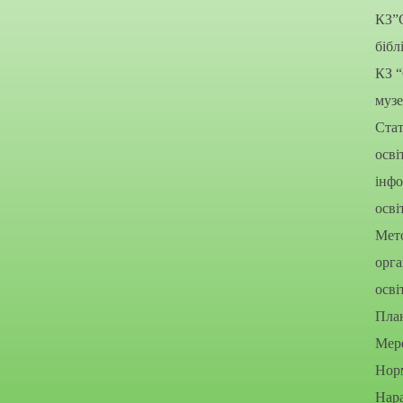
КЗ”
бібл
КЗ 
муз
Стат
осві
інфо
осві
Мето
орга
осві
Пла
Мере
Нор
Нара