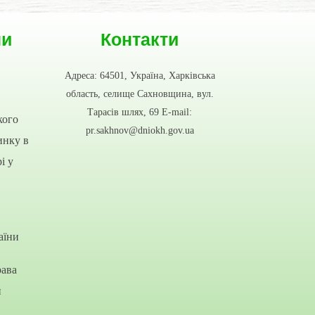
ни
Контакти
Адреса: 64501, Україна, Харківська
область, селище Сахновщина, вул.
Тарасів шлях, 69 E-mail:
кого
pr.sakhnov@dniokh.gov.ua
инку в
і у
аїни
рава
и