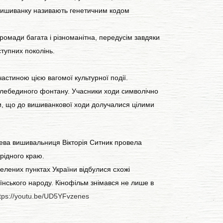
вишиванку називають генетичним кодом
омади багата і різноманітна, передусім завдяки
ступних поколінь.
астиною цією вагомої культурної події.
лебединого фонтану. Учасники ходи символічно
ти, що до вишиванкової ходи долучалися цілими
ева вишивальниця Вікторія Ситник провела
 рідного краю.
елених пунктах України відбулися схожі
їнського народу. Кінофільм знімався не лише в
tps://youtu.be/UD5YFvzenes