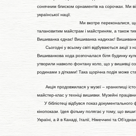
сонячним блиском орнаментів на сорочках. Ми в
української нації.
Ми вкотре переконалися, що 
талановитим майстрам і майстриням, а також тим
Вишиванка єднає! Вишиванка надихає! Вишиванка
Сьогодні у всьому світі відбуваються акції з на
Вишиванкова хода розпочалася біля будинку кул
утворили навколо фонтану коло, що у вишивці озн
родинами з дітками! Така щорічна подія може с
Акція продовжилася у музеї – хранилищі істори
майстер-клас у техніці вишивки. Музейні працівн
У бібліотеці відбувся показ документального фі
кінопокази. Ідея фільму полягає у тому, що виш
Україні, а й в Канаді, Італії, Німеччині та Об’є