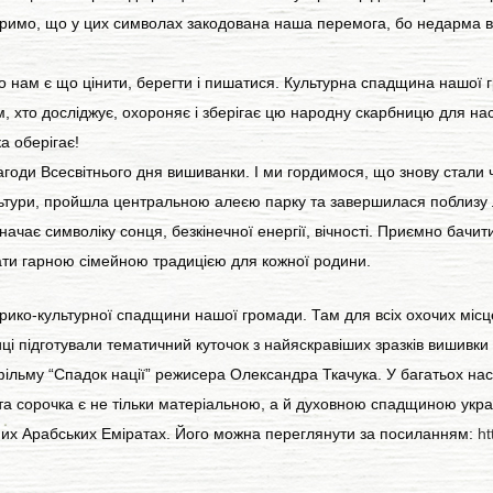
іримо, що у цих символах закодована наша перемога, бо недарма 
нам є що цінити, берегти і пишатися. Культурна спадщина нашої гр
, хто досліджує, охороняє і зберігає цю народну скарбницю для на
 оберігає!
годи Всесвітнього дня вишиванки. І ми гордимося, що знову стали ч
ьтури, пройшла центральною алеєю парку та завершилася поблизу 
ачає символіку сонця, безкінечної енергії, вічності. Приємно бачи
тати гарною сімейною традицією для кожної родини.
ко-культурної спадщини нашої громади. Там для всіх охочих місц
иці підготували тематичний куточок з найяскравіших зразків вишивки
льму “Спадок нації” режисера Олександра Ткачука. У багатьох нас
ита сорочка є не тільки матеріальною, а й духовною спадщиною укра
днаних Арабських Еміратах. Його можна переглянути за посиланням:
ht