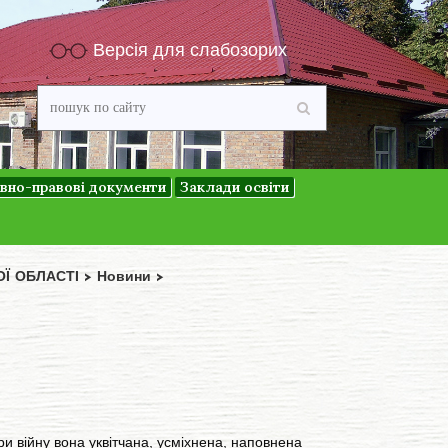
Версія для слабозорих
вно-правові документи
Заклади освіти
ОЇ ОБЛАСТІ
>
Новини
>
 війну вона уквітчана, усміхнена, наповнена