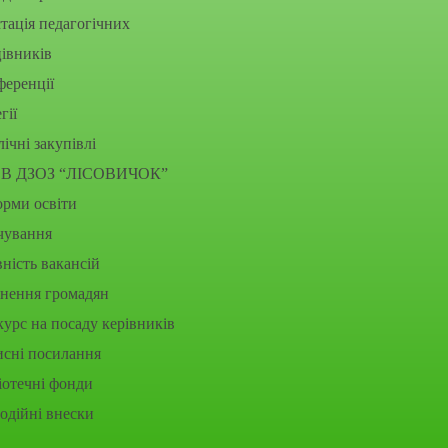
тація педагогічних
івників
еренції
гії
ічні закупівлі
В ДЗОЗ “ЛІСОВИЧОК”
рми освіти
чування
ність вакансій
рнення громадян
урс на посаду керівників
исні посилання
іотечні фонди
одійні внески