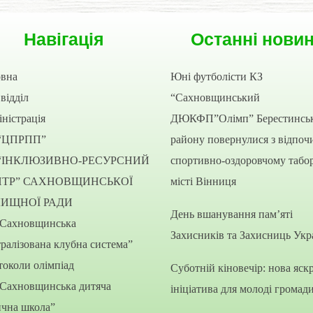
Навігація
Останні нови
овна
Юні футболісти КЗ
відділ
“Сахновщинський
ністрація
ДЮКФП”Олімп” Берестинсь
“ЦПРПП”
району повернулися з відпоч
“ІНКЛЮЗИВНО-РЕСУРСНИЙ
спортивно-оздоровчому табор
НТР” САХНОВЩИНСЬКОЇ
місті Вінниця
ЛИЩНОЇ РАДИ
День вшанування пам’яті
“Сахновщинська
Захисників та Захисниць Укр
ралізована клубна система”
околи олімпіад
Суботній кіновечір: нова яск
“Сахновщинська дитяча
ініціатива для молоді громад
ична школа”