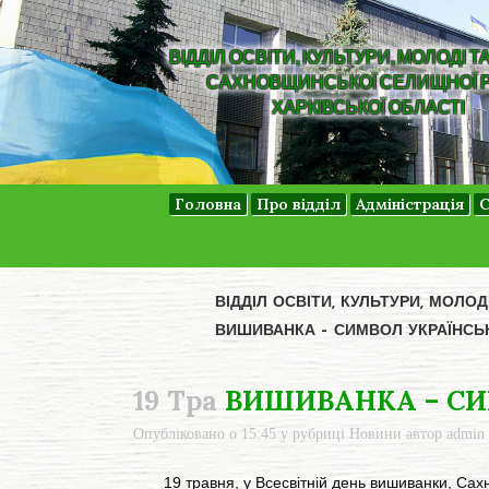
ВІДДІЛ ОСВІТИ, КУЛЬТУРИ, МОЛОДІ Т
САХНОВЩИНСЬКОЇ СЕЛИЩНОЇ 
ХАРКІВСЬКОЇ ОБЛАСТІ
Головна
Про відділ
Адміністрація
С
ВІДДІЛ ОСВІТИ, КУЛЬТУРИ, МОЛО
ВИШИВАНКА – СИМВОЛ УКРАЇНСЬК
19 Тра
ВИШИВАНКА – СИМ
Опубліковано о 15:45
у рубриці
Новини
автор
admin
19 травня, у Всесвітній день вишиванки, Сахно