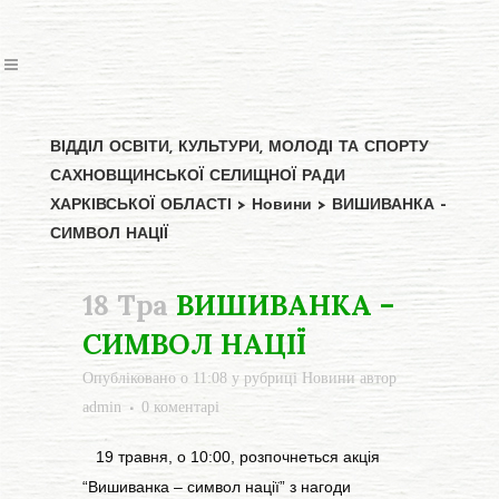
ВІДДІЛ ОСВІТИ, КУЛЬТУРИ, МОЛОДІ ТА СПОРТУ
САХНОВЩИНСЬКОЇ СЕЛИЩНОЇ РАДИ
ХАРКІВСЬКОЇ ОБЛАСТІ
>
Новини
>
ВИШИВАНКА –
СИМВОЛ НАЦІЇ
18 Тра
ВИШИВАНКА –
СИМВОЛ НАЦІЇ
Опубліковано о 11:08
у рубриці
Новини
автор
admin
0 коментарі
19 травня, о 10:00, розпочнеться акція
“Вишиванка – символ нації” з нагоди