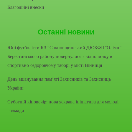
Благодійні внески
Останні новини
Юні футболісти КЗ “Сахновщинський ДЮКФП”Олімп”
Берестинського району повернулися з відпочинку в
спортивно-оздоровчому таборі у місті Вінниця
День вшанування пам’яті Захисників та Захисниць
України
Суботній кіновечір: нова яскрава ініціатива для молоді
громади