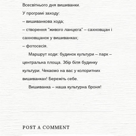
Всесвітнього дня вишиванки.
У програмі заходу:
– вишиванкова хода;
– створення “живого ланцюга” – сахновщан і
сахновщанок у вишиванках;
– фотосесія.
Маршрут ходи: будинок культури – парк –
центральна площа. Збір біля будинку
культури. Чекаємо на вас у колоритних
вишиванках! Бережіть себе.
Вишиванка – наша культурна броня!
POST A COMMENT