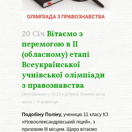
20 Січ
Вітаємо з
перемогою в ІІ
(обласному) етапі
Всеукраїнської
учнівської олімпіади
з правознавства
Опубліковано о 16:23
у рубриці
Новини
автор
admin
0 коментарі
Подобіну Поліну,
ученицю 11 класу КЗ
«Новоолександрівський ліцей», з
призовим ІІІ місцем. Щиро вітаємо