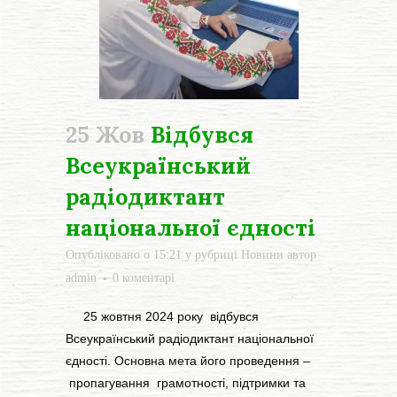
25 Жов
Відбувся
Всеукраїнський
радіодиктант
національної єдності
Опубліковано о 15:21
у рубриці
Новини
автор
admin
0 коментарі
25 жовтня 2024 року відбувся
Всеукраїнський радіодиктант національної
єдності. Основна мета його проведення –
пропагування грамотності, підтримки та