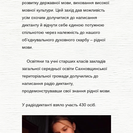
розвитку державної мови, виховання високої
мовної культури. Цей захід дав можливість
усім охочим долучитися до написання
диктанту й відчути себе єдиною потужною
спільнотою через належність до нашого
об’єднувального духовного скарбу – рідної
мови.
Освітяни та учні старших класів закладів
загальної середньої освіти Сахновщинської
територіальної громади долучились до
написання радіо диктанту,
продемонструвавши свої знання рідної мови.
У радіодиктанті взяло участь 430 осіб.