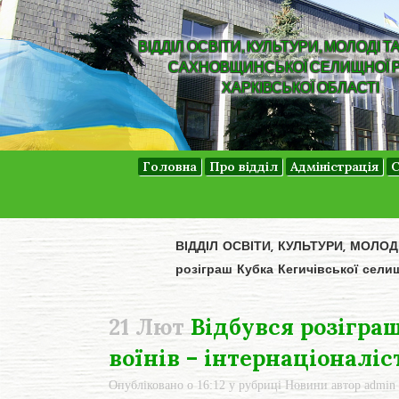
ВІДДІЛ ОСВІТИ, КУЛЬТУРИ, МОЛОДІ Т
САХНОВЩИНСЬКОЇ СЕЛИЩНОЇ 
ХАРКІВСЬКОЇ ОБЛАСТІ
Головна
Про відділ
Адміністрація
С
ВІДДІЛ ОСВІТИ, КУЛЬТУРИ, МОЛО
розіграш Кубка Кегичівської селищ
21 Лют
Відбувся розіграш
воїнів – інтернаціоналіс
Опубліковано о 16:12
у рубриці
Новини
автор
admin