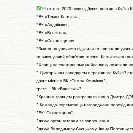
19 лютого 2023 року відбувся розіграш Кубка К
?ВК «Темп» Кегичівка,
?ВК «Андріївка»,
?ВК «Власівка»,
?ВК «Сахновщина».
?Змагання урочисто відкрили та привітали учасни
та виконуючий обов’язки голови Кегичівської гро
?Хлопці на спортивному майданчику показали п
? Цьогорічним володарем перехідного Кубка? с
друге місце у ВК «Темп» Кегичівка?,
третє – ВК «Власівка»?.
?Кращим гравцем розіграшу визнано Дмитра Д
? Команда-переможець нагороджена перехідним к
?ВК “Сахновщина”-
?дякує організаторам за запрошення.
?дякує Володимиру Суєцькому, Івану Погожину та