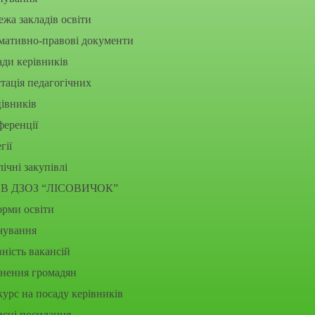
жа закладів освіти
мативно-правові документи
ди керівників
тація педагогічних
івників
еренції
гії
ічні закупівлі
В ДЗОЗ “ЛІСОВИЧОК”
рми освіти
чування
ність вакансій
рнення громадян
урс на посаду керівників
исні посилання