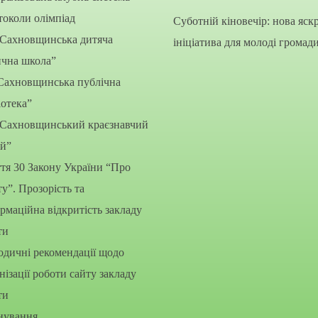
околи олімпіад
Суботній кіновечір: нова яск
“Сахновщинська дитяча
ініціатива для молоді громад
ична школа”
Сахновщинська публічна
іотека”
“Сахновщинський краєзнавчий
ей”
тя 30 Закону України “Про
ту”. Прозорість та
рмаційна відкритість закладу
ти
дичні рекомендації щодо
нізації роботи сайту закладу
ти
нування