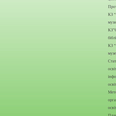
Прот
КЗ 
муз
КЗ”
бібл
КЗ 
муз
Стат
осві
інфо
осві
Мето
орга
осві
Пла