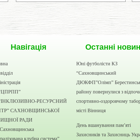
Навігація
Останні нови
овна
Юні футболісти КЗ
відділ
“Сахновщинський
ністрація
ДЮКФП”Олімп” Берестинсь
“ЦПРПП”
району повернулися з відпоч
“ІНКЛЮЗИВНО-РЕСУРСНИЙ
спортивно-оздоровчому табор
НТР” САХНОВЩИНСЬКОЇ
місті Вінниця
ЛИЩНОЇ РАДИ
День вшанування пам’яті
“Сахновщинська
Захисників та Захисниць Укр
ралізована клубна система”