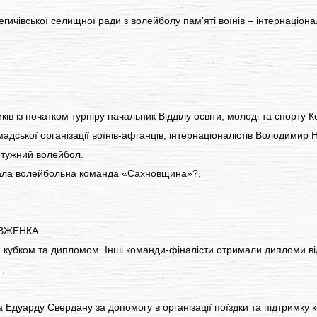
егичівської селищної ради з волейболу пам’яті воїнів – інтернаціона
ків із початком турніру начальник Відділу освіти, молоді та спорт
мадської організації воїнів-афганців, інтернаціоналістів Володими
отужний волейбол.
тала волейбольна команда «Сахновщина»?,
ОВЖЕНКА.
убком та дипломом. Інші команди-фіналісти отримали дипломи від
 Едуарду Свердану за допомогу в організації поїздки та підтримку 