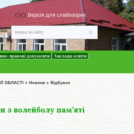
Версія для слабозорих
вно-правові документи
Заклади освіти
ОЇ ОБЛАСТІ
>
Новини
>
Відбувся
и з волейболу пам’яті