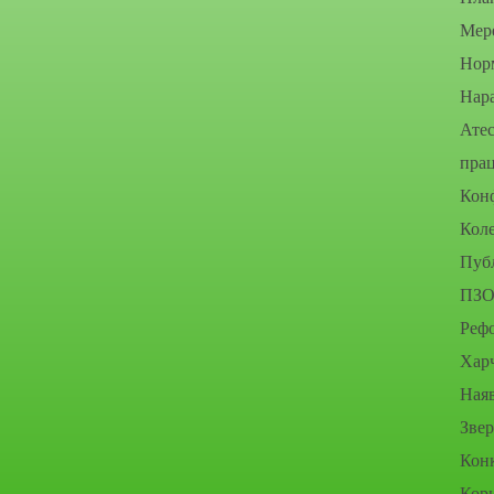
Мере
Нор
Нара
Атес
прац
Конф
Коле
Публ
ПЗО
Рефо
Хар
Наяв
Зве
Конк
Кор