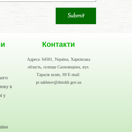
ни
Контакти
Адреса: 64501, Україна, Харківська
область, селище Сахновщина, вул.
Тарасів шлях, 69 E-mail:
кого
pr.sakhnov@dniokh.gov.ua
инку в
і у
аїни