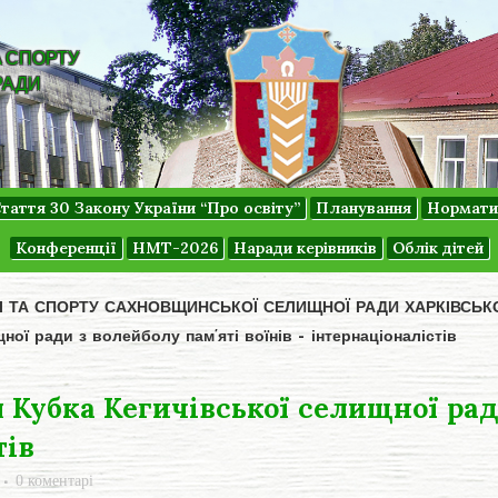
А СПОРТУ
РАДИ
таття 30 Закону України “Про освіту”
Планування
Нормати
Конференції
НМТ-2026
Наради керівників
Облік дітей
ДІ ТА СПОРТУ САХНОВЩИНСЬКОЇ СЕЛИЩНОЇ РАДИ ХАРКІВСЬК
ної ради з волейболу пам’яті воїнів – інтернаціоналістів
 Кубка Кегичівської селищної рад
тів
0 коментарі