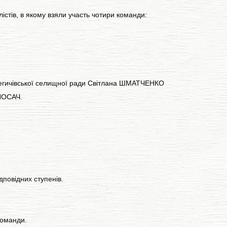
лістів, в якому взяли участь чотири команди:
у Кегичівської селищної ради Світлана ШМАТЧЕНКО
р НОСАЧ.
повідних ступенів.
команди.