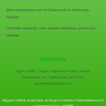
День вшанування пам’яті Захисників та Захисниць
України
Суботній кіновечір: нова яскрава ініціатива для молоді
громади
Контакти
Адреса: 64501, Україна, Харківська область, селище
Сахновщина, вул. Тарасів шлях, 69 E-mail:
pr.sakhnov@dniokh.gov.ua
Відділ освіти, культури, молоді та спорту Сахновщинської
селищної ради - 2019©