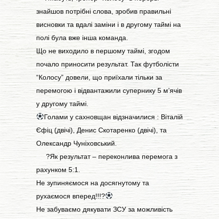
знайшов потрібні слова, зробив правильні
висновки та вдалі заміни і в другому таймі на
полі була вже інша команда.
Що не виходило в першому таймі, згодом
почало приносити результат. Так футболісти
“Колосу” довели, що приїхали тільки за
перемогою і відвантажили супернику 5 м’ячів
у другому таймі.
Голами у сахновщан відзначилися : Віталій
Єфіц (двічі), Денис Скотаренко (двічі), та
Олександр Чуніховський.
?Як результат – переконлива перемога з
рахунком 5:1.
Не зупиняємося на досягнутому та
рухаємося вперед!!!?
Не забуваємо дякувати ЗСУ за можливість