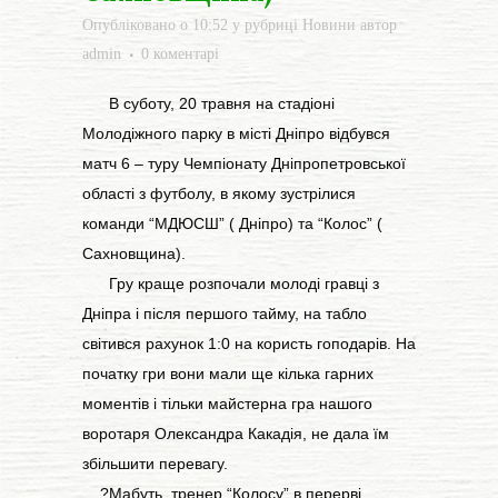
Опубліковано о 10:52
у рубриці
Новини
автор
admin
0 коментарі
В суботу, 20 травня на стадіоні
Молодіжного парку в місті Дніпро відбувся
матч 6 – туру Чемпіонату Дніпропетровської
області з футболу, в якому зустрілися
команди “МДЮСШ” ( Дніпро) та “Колос” (
Сахновщина).
Гру краще розпочали молоді гравці з
Дніпра і після першого тайму, на табло
світився рахунок 1:0 на користь гоподарів. На
початку гри вони мали ще кілька гарних
моментів і тільки майстерна гра нашого
воротаря Олександра Какадія, не дала їм
збільшити перевагу.
?Мабуть, тренер “Колосу” в перерві