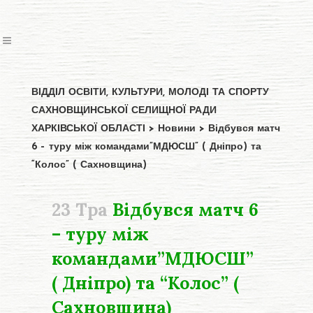
ВІДДІЛ ОСВІТИ, КУЛЬТУРИ, МОЛОДІ ТА СПОРТУ
САХНОВЩИНСЬКОЇ СЕЛИЩНОЇ РАДИ
ХАРКІВСЬКОЇ ОБЛАСТІ
>
Новини
>
Відбувся матч
6 – туру між командами”МДЮСШ” ( Дніпро) та
“Колос” ( Сахновщина)
23 Тра
Відбувся матч 6
– туру між
командами”МДЮСШ”
( Дніпро) та “Колос” (
Сахновщина)