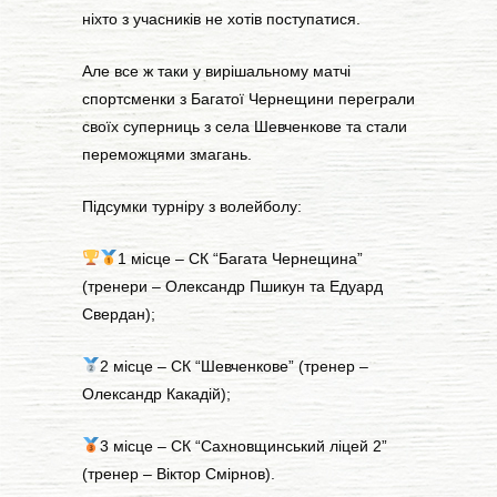
ніхто з учасників не хотів поступатися.
Але все ж таки у вирішальному матчі
спортсменки з Багатої Чернещини переграли
своїх суперниць з села Шевченкове та стали
переможцями змагань.
Підсумки турніру з волейболу:
1 місце – СК “Багата Чернещина”
(тренери – Олександр Пшикун та Едуард
Свердан);
2 місце – СК “Шевченкове” (тренер –
Олександр Какадій);
3 місце – СК “Сахновщинський ліцей 2”
(тренер – Віктор Смірнов).