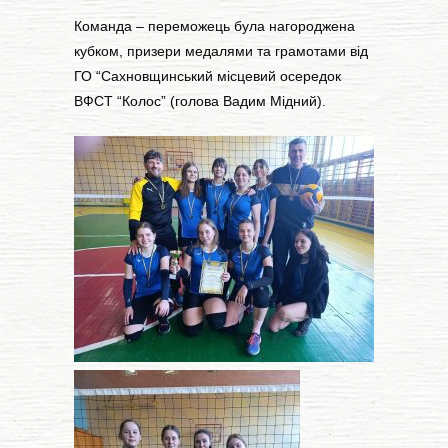
Команда – переможець була нагороджена
кубком, призери медалями та грамотами від
ГО “Сахновщинський місцевий осередок
ВФСТ “Колос” (голова Вадим Мідний).