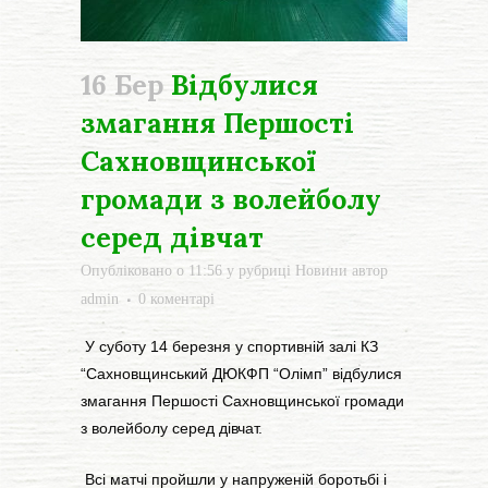
16 Бер
Відбулися
змагання Першості
Сахновщинської
громади з волейболу
серед дівчат
Опубліковано о 11:56
у рубриці
Новини
автор
admin
0 коментарі
У суботу 14 березня у спортивній залі КЗ
“Сахновщинський ДЮКФП “Олімп” відбулися
змагання Першості Сахновщинської громади
з волейболу серед дівчат.
Всі матчі пройшли у напруженій боротьбі і