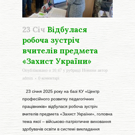
23 Січ
Відбулася
робоча зустріч
вчителів предмета
«Захист України»
Опубліковано о 16:47
у рубриці
Новини
автор
admin
0 коментарі
23 січня 2025 року на базі КУ «Центр
професійного розвитку педагогічних
працівників» відбулася робоча зустріч
вчителів предмета «Захист України», головна
тема якої – військово-патріотичне виховання
здобувачів освіти в системі викладання