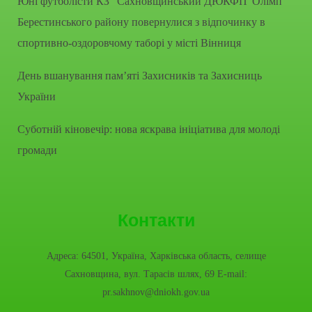
Юні футболісти КЗ “Сахновщинський ДЮКФП”Олімп”
Берестинського району повернулися з відпочинку в
спортивно-оздоровчому таборі у місті Вінниця
День вшанування пам’яті Захисників та Захисниць
України
Суботній кіновечір: нова яскрава ініціатива для молоді
громади
Контакти
Адреса: 64501, Україна, Харківська область, селище
Сахновщина, вул. Тарасів шлях, 69 E-mail:
pr.sakhnov@dniokh.gov.ua