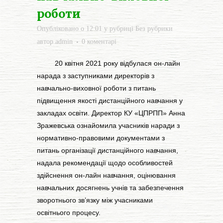
роботи
Опубліковано о 12:01
у рубриці
Без рубрики
автор
admin
0 коментарі
20 квітня 2021 року відбулася он-лайн
нарада з заступниками директорів з
навчально-виховної роботи з питань
підвищення якості дистанційного навчання у
закладах освіти. Директор КУ «ЦПРПП» Анна
Зражевська ознайомила учасників наради з
нормативно-правовими документами з
питань організації дистанційного навчання,
надала рекомендації щодо особливостей
здійснення он-лайн навчання, оцінювання
навчальних досягнень учнів та забезпечення
зворотнього зв’язку між учасниками
освітнього процесу.