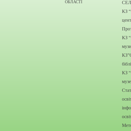
ОБЛАСТІ
СЕ
КЗ 
цент
Прот
КЗ 
муз
КЗ”
бібл
КЗ 
муз
Стат
осві
інфо
осві
Мето