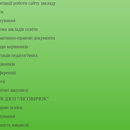
нізації роботи сайту закладу
ти
нування
жа закладів освіти
мативно-правові документи
ди керівників
тація педагогічних
івників
еренції
гії
ічні закупівлі
В ДЗОЗ “ЛІСОВИЧОК”
рми освіти
чування
ність вакансій