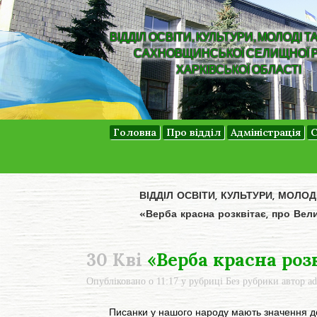
ВІДДІЛ ОСВІТИ, КУЛЬТУРИ, МОЛОДІ Т
САХНОВЩИНСЬКОЇ СЕЛИЩНОЇ 
ХАРКІВСЬКОЇ ОБЛАСТІ
Головна
Про відділ
Адміністрація
С
ВІДДІЛ ОСВІТИ, КУЛЬТУРИ, МОЛО
«Верба красна розквітає, про Вел
30 Кві
«Верба красна роз
Опубліковано о 11:17
у рубриці
Без рубрики
автор
a
Писанки у нашого народу мають значення до пе