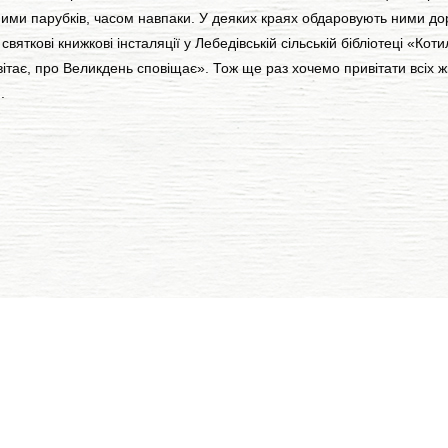
ними парубків, часом навпаки. У деяких краях обдаровують ними до
ткові книжкові інсталяції у Лебедівській сільській бібліотеці «Котил
вітає, про Великдень сповіщає». Тож ще раз хочемо привітати всіх 
.