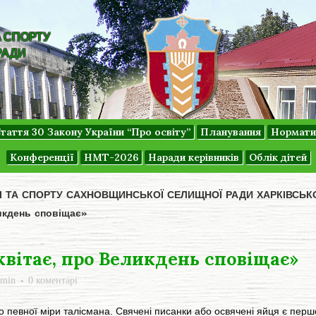
А СПОРТУ
РАДИ
таття 30 Закону України “Про освіту”
Планування
Нормати
Конференції
НМТ-2026
Наради керівників
Облік дітей
ДІ ТА СПОРТУ САХНОВЩИНСЬКОЇ СЕЛИЩНОЇ РАДИ ХАРКІВСЬК
икдень сповіщає»
квітає, про Великдень сповіщає»
dmin
0 коментарі
вної міри талісмана. Свячені писанки або освячені яйця є першо