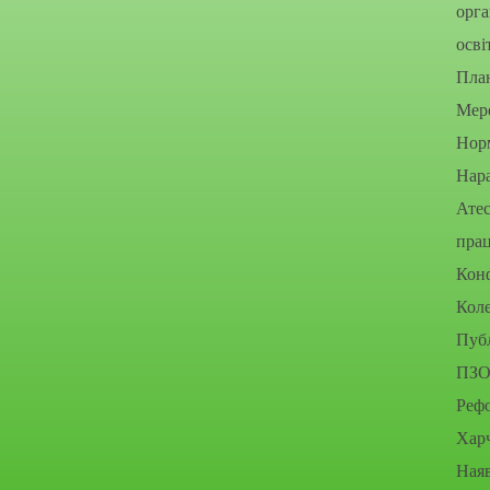
орга
осві
Пла
Мере
Нор
Нара
Атес
прац
Конф
Коле
Публ
ПЗО
Рефо
Хар
Наяв