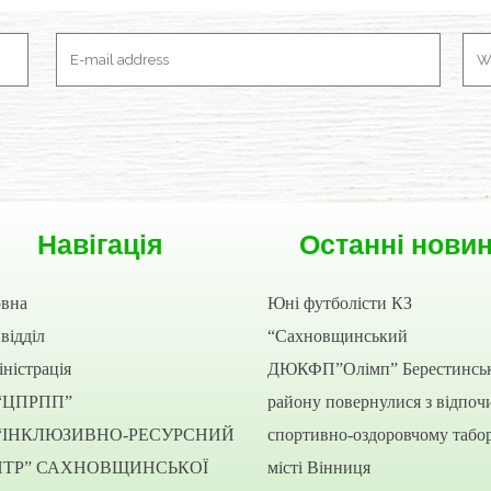
Навігація
Останні нови
овна
Юні футболісти КЗ
відділ
“Сахновщинський
ністрація
ДЮКФП”Олімп” Берестинсь
“ЦПРПП”
району повернулися з відпоч
“ІНКЛЮЗИВНО-РЕСУРСНИЙ
спортивно-оздоровчому табор
НТР” САХНОВЩИНСЬКОЇ
місті Вінниця