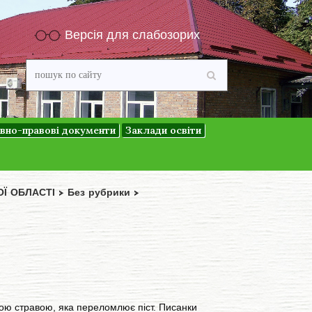
Версія для слабозорих
вно-правові документи
Заклади освіти
ОЇ ОБЛАСТІ
>
Без рубрики
>
ю стравою, яка переломлює піст. Писанки