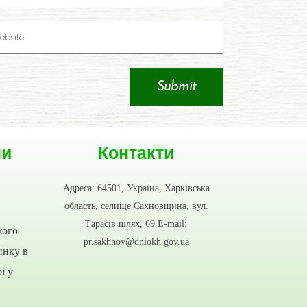
ни
Контакти
Адреса: 64501, Україна, Харківська
область, селище Сахновщина, вул.
Тарасів шлях, 69 E-mail:
кого
pr.sakhnov@dniokh.gov.ua
инку в
і у