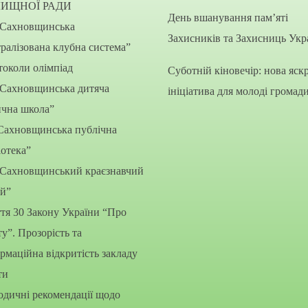
ЛИЩНОЇ РАДИ
День вшанування пам’яті
“Сахновщинська
Захисників та Захисниць Укр
ралізована клубна система”
околи олімпіад
Суботній кіновечір: нова яск
“Сахновщинська дитяча
ініціатива для молоді громад
ична школа”
Сахновщинська публічна
іотека”
“Сахновщинський краєзнавчий
ей”
тя 30 Закону України “Про
ту”. Прозорість та
рмаційна відкритість закладу
ти
дичні рекомендації щодо