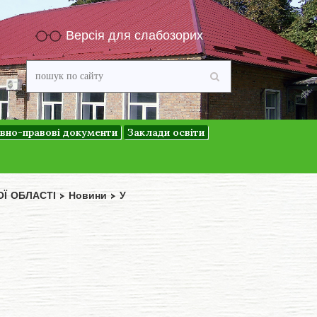
Версія для слабозорих
вно-правові документи
Заклади освіти
ОЇ ОБЛАСТІ
>
Новини
>
У