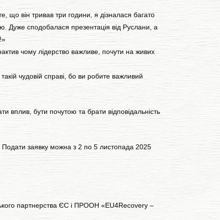
, що він тривав три години, я дізналася багато
цію. Дуже сподобалася презентація від Руслани, а
!!»
рактив чому лідерство важливе, почути на живих
такій чудовій справі, бо ви робите важливий
ати вплив, бути почутою та брати відповідальність
. Подати заявку можна з 2 по 5 листопада 2025
ського партнерства ЄС і ПРООН «EU4Recovery –