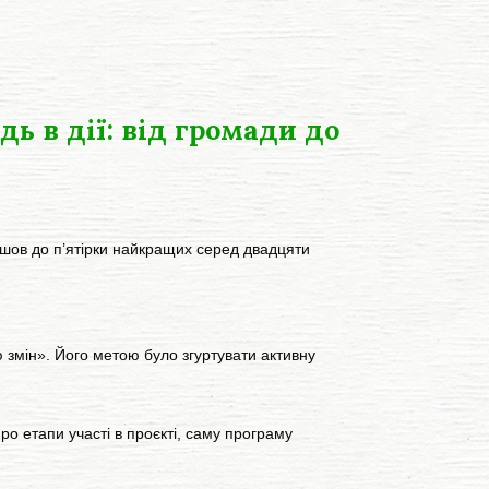
ь в дії: від громади до
шов до п’ятірки найкращих серед двадцяти
 змін». Його метою було згуртувати активну
о етапи участі в проєкті, саму програму