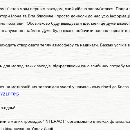
мін” став моїм першим заходом, який дійсно запам’ятався! Попри те
ціатори Ілона та Віта блискуче і просто донесли до нас усю інформа
 позитивні! Обовʼязково буду відвідувати ще, мені це дуже цікаво
планування і таймінг. Дуже було цікаво побачити наочно через інте
иходить створювати теплу атмосферу та надихати. Бажаю успіхів в 
ть для молоді таких заходів, підкреслюючи їхню глибинну потребу м
ння мотиваційних заявок для участі у навчальному візиті до Києва
RMYZ1PF8t5
 згодом!
ітики в малих громадах “INTERACT” організовано в межах флагман
івфінансування Уряду Данії.