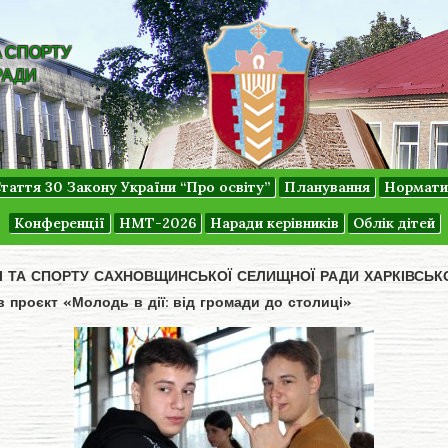
А СПОРТУ
РАДИ
таття 30 Закону України “Про освіту”
Планування
Нормати
Конференції
НМТ-2026
Наради керівників
Облік дітей
ДІ ТА СПОРТУ САХНОВЩИНСЬКОЇ СЕЛИЩНОЇ РАДИ ХАРКІВСЬК
 проєкт «Молодь в дії: від громади до столиці»