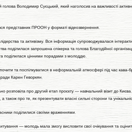
лова Володимир Суєцький, який наголосив на важливості активної 
вся представник ПРООН у форматі відеозвернення.
лідерства та активізму. Вся інформація супроводжувалася інтерак
тва поділилася запрошена спікерка та голова Благодійної організ
 та поділилася цінними порадами з молоддю.
почити та поспілкуватися в неформальній атмосфері під час кава-
 ради Карен Геворкян.
о розповіла про другий етап проєкту — навчальний візит до Києва. 
а також про те, як презентувати власні сильні сторони та унікальніс
часники поділилися своїми враженнями.
итування — молодь мала змогу висловити свої очікування та оцінити