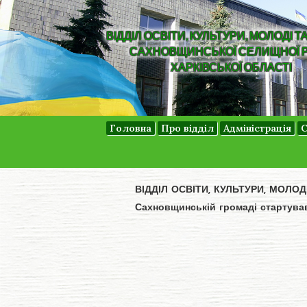
ВІДДІЛ ОСВІТИ, КУЛЬТУРИ, МОЛОДІ Т
САХНОВЩИНСЬКОЇ СЕЛИЩНОЇ 
ХАРКІВСЬКОЇ ОБЛАСТІ
Головна
Про відділ
Адміністрація
С
ВІДДІЛ ОСВІТИ, КУЛЬТУРИ, МОЛО
Сахновщинській громаді стартував