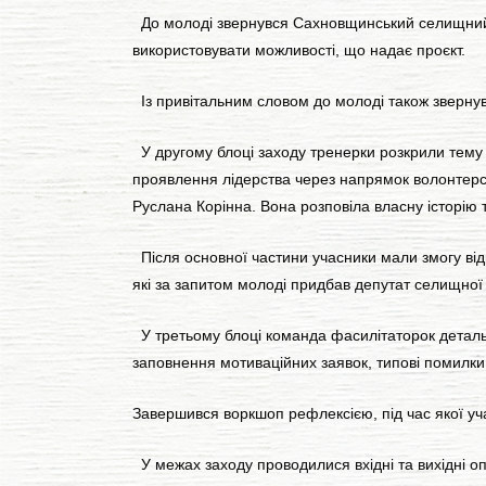
До молоді звернувся Сахновщинський селищний го
використовувати можливості, що надає проєкт.
Із привітальним словом до молоді також зверну
У другому блоці заходу тренерки розкрили тему 
проявлення лідерства через напрямок волонтерс
Руслана Корінна. Вона розповіла власну історію
Після основної частини учасники мали змогу від
які за запитом молоді придбав депутат селищної
У третьому блоці команда фасилітаторок детальн
заповнення мотиваційних заявок, типові помилки, 
Завершився воркшоп рефлексією, під час якої у
У межах заходу проводилися вхідні та вихідні оп