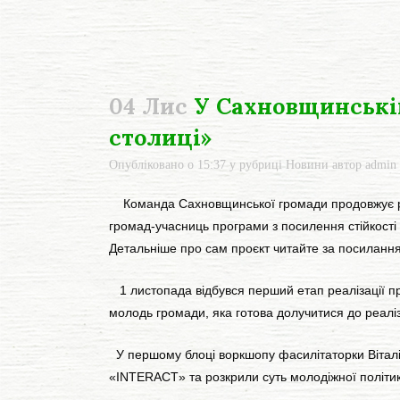
04 Лис
У Сахновщинській
столиці»
Опубліковано о 15:37
у рубриці
Новини
автор
admin
Команда Сахновщинської громади продовжує реал
громад-учасниць програми з посилення стійкост
Детальніше про сам проєкт читайте за посиланн
1 листопада відбувся перший етап реалізації пр
молодь громади, яка готова долучитися до реаліза
У першому блоці воркшопу фасилітаторки Віталія
«INTERACT» та розкрили суть молодіжної політик