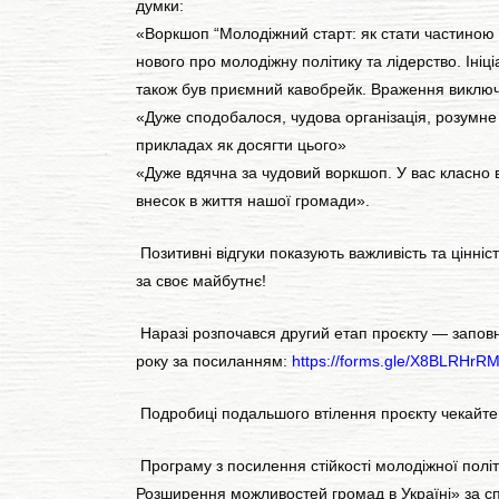
думки:
«Воркшоп “Молодіжний старт: як стати частиною з
нового про молодіжну політику та лідерство. Іні
також був приємний кавобрейк. Враження виключно
«Дуже сподобалося, чудова організація, розумне 
прикладах як досягти цього»
«Дуже вдячна за чудовий воркшоп. У вас класно в
внесок в життя нашої громади».
Позитивні відгуки показують важливість та цінніс
за своє майбутнє!
Наразі розпочався другий етап проєкту — заповне
року за посиланням:
https://forms.gle/X8BLRHr
Подробиці подальшого втілення проєкту чекайте
Програму з посилення стійкості молодіжної пол
Розширення можливостей громад в Україні» за сп