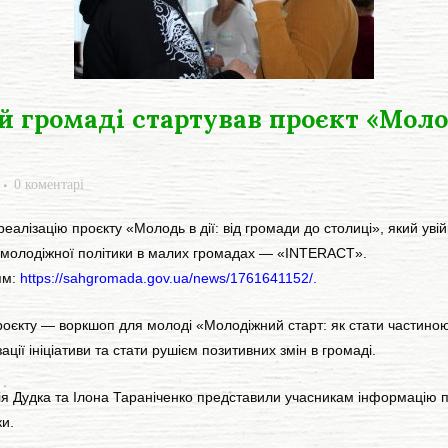
 громаді стартував проєкт «Молод
0 коментарі
ізацію проєкту «Молодь в дії: від громади до столиці», який увій
і молодіжної політики в малих громадах — «INTERACT».
ям:
https://sahgromada.gov.ua/news/1761641152/.
оєкту — воркшоп для молоді «Молодіжний старт: як стати частиною
ції ініціативи та стати рушієм позитивних змін в громаді.
 Дудка та Ілона Тараніченко представили учасникам інформацію пр
и.