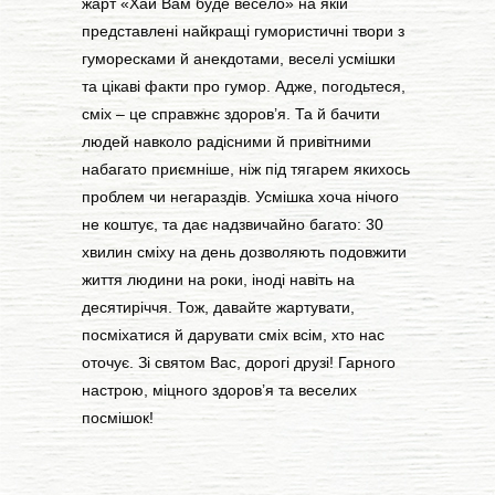
жарт «Хай Вам буде весело» на якій
представлені найкращі гумористичні твори з
гуморесками й анекдотами, веселі усмішки
та цікаві факти про гумор. Адже, погодьтеся,
сміх – це справжнє здоров’я. Та й бачити
людей навколо радісними й привітними
набагато приємніше, ніж під тягарем якихось
проблем чи негараздів. Усмішка хоча нічого
не коштує, та дає надзвичайно багато: 30
хвилин сміху на день дозволяють подовжити
життя людини на роки, іноді навіть на
десятиріччя. Тож, давайте жартувати,
посміхатися й дарувати сміх всім, хто нас
оточує. Зі святом Вас, дорогі друзі! Гарного
настрою, міцного здоров’я та веселих
посмішок!