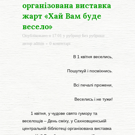
організована виставка
жарт «Хай Вам буде
весело»
Опубліковано о 17:01
у рубриці
Без рубрики
автор
admin
0 коментарі
В 1 квітня веселись,
Пошуткуй і посміхнись.
Всі печалі прожени,
Веселись і не тужи!
1 квітня, у чудове свято гумору та
веселощів – День сміху, у Сахновщинській
центральній бібліотеці організована виставка