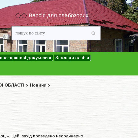
Версія для слабозорих
вно-правові документи
Заклади освіти
ОЇ ОБЛАСТІ
>
Новини
>
році». Цей захід проведено неординарно і