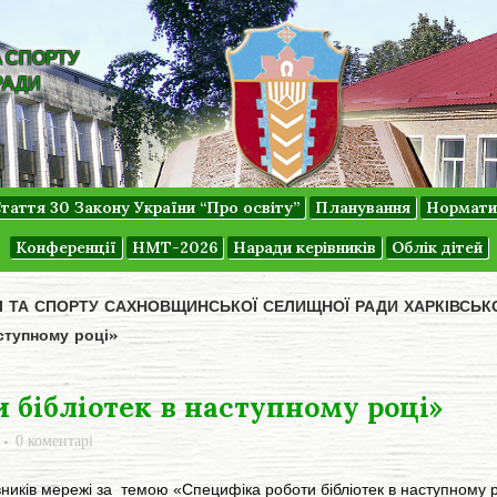
А СПОРТУ
РАДИ
таття 30 Закону України “Про освіту”
Планування
Нормати
Конференції
НМТ-2026
Наради керівників
Облік дітей
ДІ ТА СПОРТУ САХНОВЩИНСЬКОЇ СЕЛИЩНОЇ РАДИ ХАРКІВСЬК
ступному році»
 бібліотек в наступному році»
0 коментарі
ників мережі за темою «Специфіка роботи бібліотек в наступному 