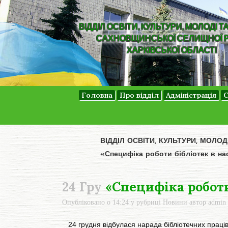
ВІДДІЛ ОСВІТИ, КУЛЬТУРИ, МОЛОДІ Т
САХНОВЩИНСЬКОЇ СЕЛИЩНОЇ 
ХАРКІВСЬКОЇ ОБЛАСТІ
Головна
Про відділ
Адміністрація
С
ВІДДІЛ ОСВІТИ, КУЛЬТУРИ, МОЛО
«Специфіка роботи бібліотек в на
24 Гру
«Специфіка роботи
Опубліковано о 14:24
у рубриці
Новини
автор
admin
24 грудня відбулася нарада бібліотечних праців