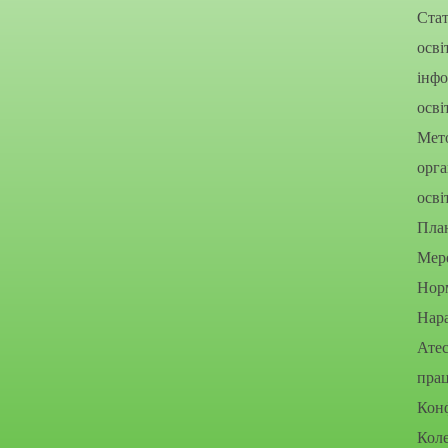
Стат
осві
інфо
осві
Мето
орга
осві
Пла
Мере
Нор
Нара
Атес
прац
Конф
Коле