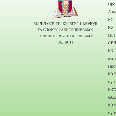
Про 
Адмі
КУ 
ВІДДІЛ ОСВІТИ, КУЛЬТУРИ, МОЛОДІ
КУ 
ТА СПОРТУ САХНОВЩИНСЬКОЇ
ЦЕ
СЕЛИЩНОЇ РАДИ ХАРКІВСЬКОЇ
ОБЛАСТІ
СЕ
КЗ 
цент
Прот
КЗ 
муз
КЗ”
бібл
КЗ 
муз