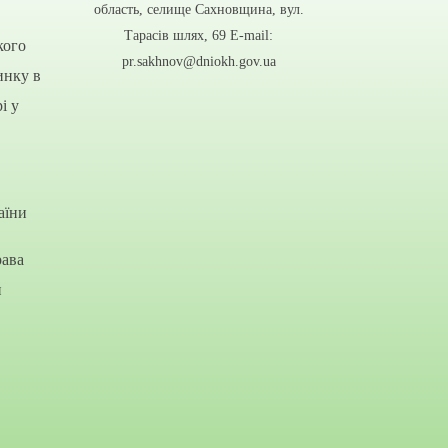
область, селище Сахновщина, вул.
Тарасів шлях, 69 E-mail:
кого
pr.sakhnov@dniokh.gov.ua
инку в
і у
аїни
рава
и