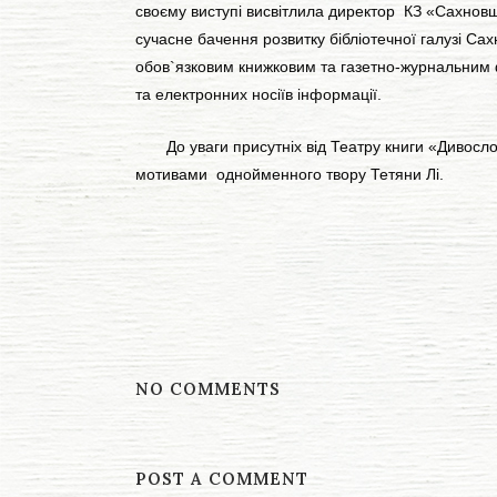
своєму виступі висвітлила директор КЗ «Сахновщ
сучасне бачення розвитку бібліотечної галузі С
обов`язковим книжковим та газетно-журнальним ф
та електронних носіїв інформації.
До уваги присутніх від Театру книги «Дивослово
мотивами однойменного твору Тетяни Лі.
NO COMMENTS
POST A COMMENT