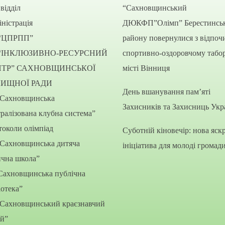
відділ
“Сахновщинський
ністрація
ДЮКФП”Олімп” Берестинсь
“ЦПРПП”
району повернулися з відпоч
“ІНКЛЮЗИВНО-РЕСУРСНИЙ
спортивно-оздоровчому табор
НТР” САХНОВЩИНСЬКОЇ
місті Вінниця
ЛИЩНОЇ РАДИ
День вшанування пам’яті
“Сахновщинська
Захисників та Захисниць Укр
ралізована клубна система”
околи олімпіад
Суботній кіновечір: нова яск
“Сахновщинська дитяча
ініціатива для молоді громад
ична школа”
Сахновщинська публічна
іотека”
“Сахновщинський краєзнавчий
ей”