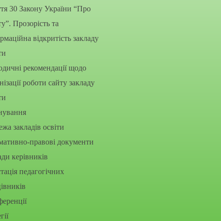
тя 30 Закону України “Про
ту”. Прозорість та
рмаційна відкритість закладу
ти
дичні рекомендації щодо
нізації роботи сайту закладу
ти
нування
жа закладів освіти
мативно-правові документи
ди керівників
тація педагогічних
івників
еренції
гії