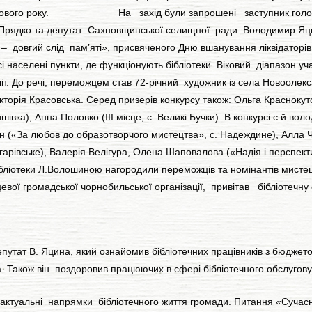
дні Нового року. На захід були запрошені заступник голови С
 Прядко та депутат Сахновщинської селищної ради Володимир Яци
 довгий слід пам’яті», присвяченого Дню вшанування ліквідаторів
аселені пункти, де функціонують бібліотеки. Віковий діапазон учасн
 літ. До речі, переможцем став 72-річний художник із села Новооле
орія Красовська. Серед призерів конкурсу також: Ольга Краснокутська
 Гришівка), Анна Половко (ІІІ місце, с. Великі Бучки). В конкурсі є й
он («За любов до образотворчого мистецтва», с. Надеждине), Алла Ч
арівське), Валерія Велігура, Олена Шаповалова («Надія і перспектив
ібліотеки Л.Волошиною нагородили переможців та номінантів мист
евої громадської чорнобильської організації, привітав бібліотечну
т В. Яцина, який ознайомив бібліотечних працівників з бюджетом г
. Також він поздоровив працюючих в сфері бібліотечного обслугов
туальні напрямки бібліотечного життя громади. Питання «Сучасна