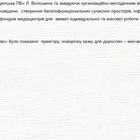
инська ПБ» Л. Волошина та завідуюча організаційно-методичним від
ахновщини, створення багатофункціональних сучасних просторів, ін
ондом медіацентрів для жвавої індивідуальної та масової роботи 
» було показано прем’єру, новорічну казку для дорослих – міні-ви