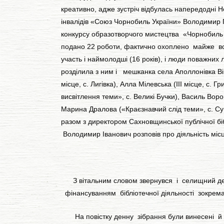
креативно, адже зустріч відбулась напередо
інвалідів «Союз Чорнобиль України» Володимир
конкурсу образотворчого мистецтва «Чорнобиль –
подано 22 роботи, фактично охоплено майже всі н
участь і наймолодші (16 років), і люди поважних
розділила з ним і мешканка села Аполлонівка Вікт
місце, с. Лигівка), Алла Мілевська (ІІІ місце, с.
висвітлення теми», с. Великі Бучки), Василь Вор
Марина Дралова («Краєзнавчий слід теми», с. Суг
разом з директором Сахновщинської публічної б
Володимир Іванович розповів про діяльність місц
З вітальним словом звернувся і селищний депута
фінансуванням бібліотечної діяльності зокрема
На повістку денну зібрання були винесені й ак