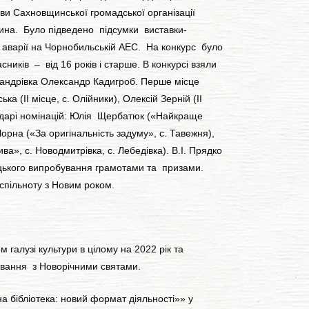
ахновщинської громадської організації
на. Було підведено підсумки виставки-
 аварії на Чорнобильській АЕС. На конкурс було
иків – від 16 років і старше. В конкурсі взяли
ксандрівка Олександр Кадигроб. Перше місце
 (ІІ місце, с. Олійники), Олексій Зерній (ІІ
 володарі номінацій: Юлія Щербатюк («Найкраще
орна («За оригінальність задуму», с. Тавежня),
а», с. Новодмитрівка, с. Лебедівка). В.І. Прядко
ецького випробування грамотами та призами.
 спільноту з Новим роком.
алузі культури в цілому на 2022 рік та
ування з Новорічними святами.
 бібліотека: новий формат діяльності»» у