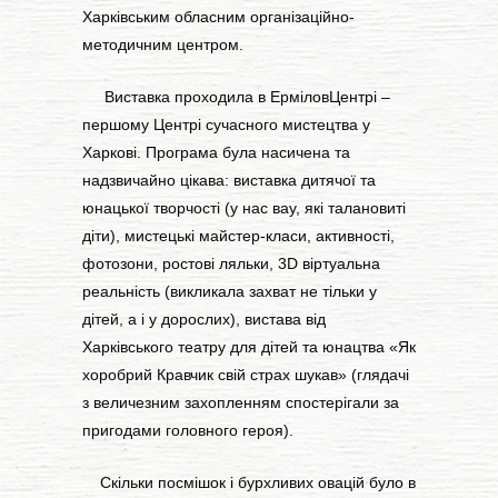
Харківським обласним організаційно-
методичним центром.
Виставка проходила в ЕрміловЦентрі –
першому Центрі сучасного мистецтва у
Харкові. Програма була насичена та
надзвичайно цікава: виставка дитячої та
юнацької творчості (у нас вау, які талановиті
діти), мистецькі майстер-класи, активності,
фотозони, ростові ляльки, 3D віртуальна
реальність (викликала захват не тільки у
дітей, а і у дорослих), вистава від
Харківського театру для дітей та юнацтва «Як
хоробрий Кравчик свій страх шукав» (глядачі
з величезним захопленням спостерігали за
пригодами головного героя).
Скільки посмішок і бурхливих овацій було в