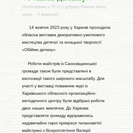
Опубліковано о 11:12
у рубриці
Новини
автор
admin
0 коментарі
14 жовтня 2023 року у Харкові проходила
обласна виставка декоративно-ужиткового
мистецтва дитячої та юнацької творчості
«Обійми дитину».
Роботи майстрів із Сахновщинської
громади також були представлені в
експозиції такого широкого масштабу. Для
участі у виставці поважним журі із
Харківського обласного організаційно-
методичного центру були відібрані роботи
двох наших землячок. До Харкова
представляти громаду відправились
надзвичайно гарні прикраси талановитої
майстрині з бісероплетіння Валерії