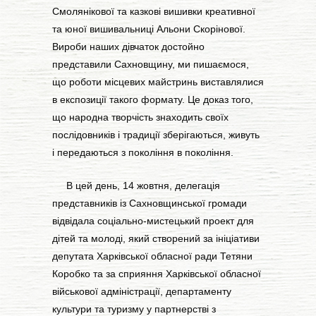
Смолянікової та казкові вишивки креативної
та юної вишивальниці Альони Скорінової.
Вироби наших дівчаток достойно
представили Сахновщину, ми пишаємося,
що роботи місцевих майстринь виставлялися
в експозиції такого формату. Це доказ того,
що народна творчість знаходить своїх
послідовників і традиції зберігаються, живуть
і передаються з покоління в покоління.
В цей день, 14 жовтня, делегація
представників із Сахновщинської громади
відвідала соціально-мистецький проект для
дітей та молоді, який створений за ініціативи
депутата Харківської обласної ради Тетяни
Коробко та за сприяння Харківської обласної
військової адміністрації, департаменту
культури та туризму у партнерстві з