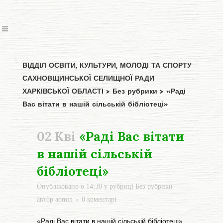
ВІДДІЛ ОСВІТИ, КУЛЬТУРИ, МОЛОДІ ТА СПОРТУ
САХНОВЩИНСЬКОЇ СЕЛИЩНОЇ РАДИ
ХАРКІВСЬКОЇ ОБЛАСТІ
>
Без рубрики
>
«Раді
Вас вітати в нашій сільській бібліотеці»
02 Кві
«Раді Вас вітати
в нашій сільській
бібліотеці»
Опубліковано о 14:30
у рубриці
Без рубрики
автор
admin
0 коментарі
«Раді Вас вітати в нашій сільській бібліотеці»