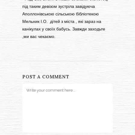
під таким девізом зустріла завідуюча
Аполлонівською сільською бібліотекою
Мельник І.О. дітей з міста , які зараз на
канікулах у своїх бабусь. Завжди заходьте
,ми вас чекаємо.
POST A COMMENT