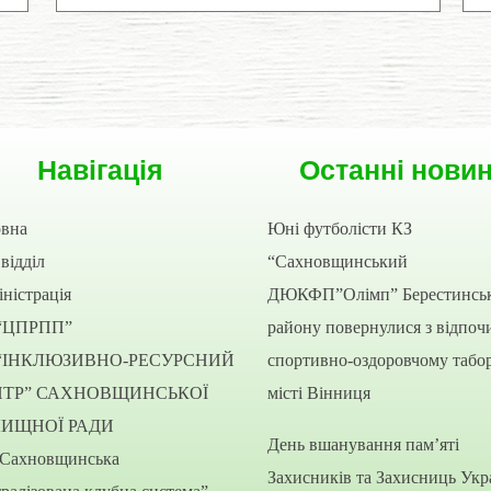
Навігація
Останні нови
овна
Юні футболісти КЗ
відділ
“Сахновщинський
ністрація
ДЮКФП”Олімп” Берестинсь
“ЦПРПП”
району повернулися з відпоч
“ІНКЛЮЗИВНО-РЕСУРСНИЙ
спортивно-оздоровчому табор
НТР” САХНОВЩИНСЬКОЇ
місті Вінниця
ЛИЩНОЇ РАДИ
День вшанування пам’яті
“Сахновщинська
Захисників та Захисниць Укр