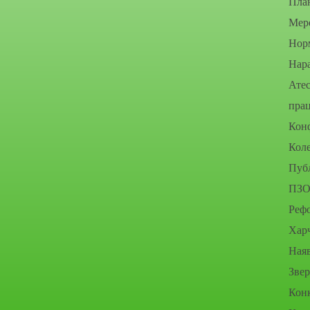
Пла
Мере
Нор
Нара
Атес
прац
Конф
Коле
Публ
ПЗО
Рефо
Хар
Наяв
Зве
Конк