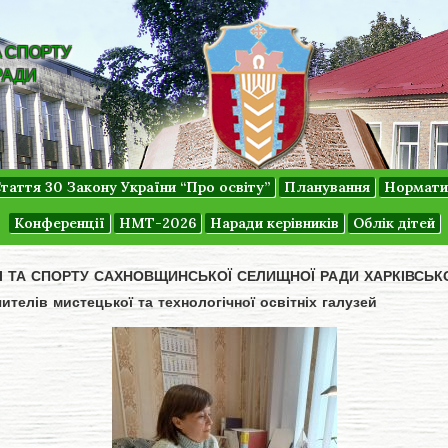
А СПОРТУ
РАДИ
таття 30 Закону України “Про освіту”
Планування
Нормати
Конференції
НМТ-2026
Наради керівників
Облік дітей
ДІ ТА СПОРТУ САХНОВЩИНСЬКОЇ СЕЛИЩНОЇ РАДИ ХАРКІВСЬК
ителів мистецької та технологічної освітніх галузей