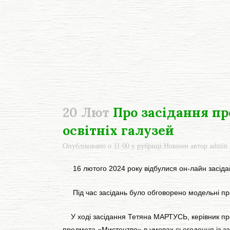
20 Лют
Про засідання пр
освітніх галузей
Опубліковано о 11:00
у рубриці
Новини
автор
admin
16 лютого 2024 року відбулися он-лайн засідання
Під час засідань було обговорено модельні прогр
У ході засідання Тетяна МАРТУСЬ, керівник профе
предмета «Мистецтво» в умовах сьогодення із за