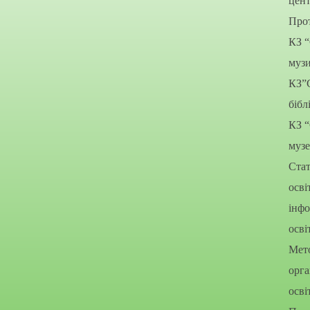
цент
Прот
КЗ 
муз
КЗ”
бібл
КЗ 
муз
Стат
осві
інфо
осві
Мето
орга
осві