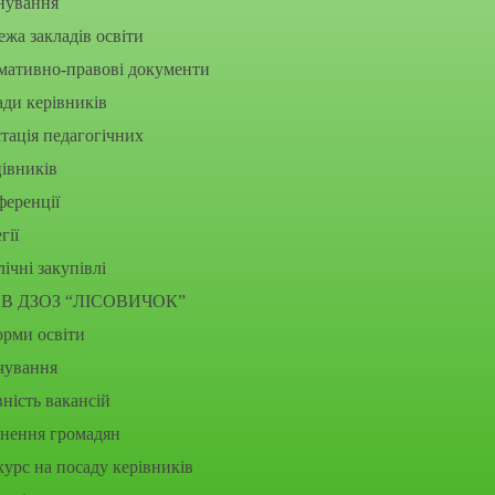
нування
жа закладів освіти
мативно-правові документи
ди керівників
тація педагогічних
івників
еренції
гії
ічні закупівлі
В ДЗОЗ “ЛІСОВИЧОК”
рми освіти
чування
ність вакансій
рнення громадян
урс на посаду керівників