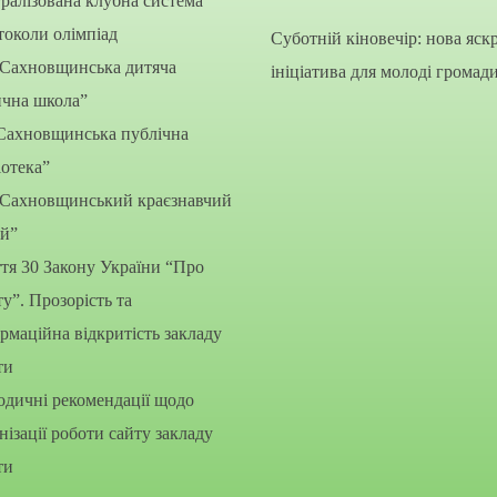
ралізована клубна система”
околи олімпіад
Суботній кіновечір: нова яск
“Сахновщинська дитяча
ініціатива для молоді громад
ична школа”
Сахновщинська публічна
іотека”
“Сахновщинський краєзнавчий
ей”
тя 30 Закону України “Про
ту”. Прозорість та
рмаційна відкритість закладу
ти
дичні рекомендації щодо
нізації роботи сайту закладу
ти