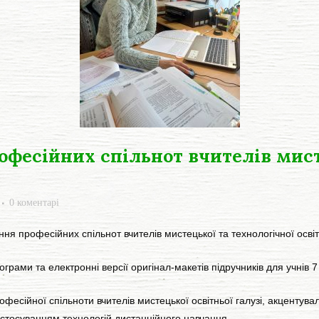
офесійних спільнот вчителів мист
0 коментарі
 професійних спільнот вчителів мистецької та технологічної освітн
ами та електронні версії оригінал-макетів підручників для учнів 7
сійної спільноти вчителів мистецької освітньої галузі, акцентува
стосуванням технологій дистанційного навчання.