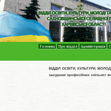
ВІДДІЛ ОСВІТИ, КУЛЬТУРИ, МОЛОДІ Т
САХНОВЩИНСЬКОЇ СЕЛИЩНОЇ 
ХАРКІВСЬКОЇ ОБЛАСТІ
Головна
Про відділ
Адміністрація
С
ВІДДІЛ ОСВІТИ, КУЛЬТУРИ, МОЛО
засідання професійних спільнот вч