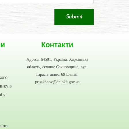
ни
Контакти
Адреса: 64501, Україна, Харківська
область, селище Сахновщина, вул.
Тарасів шлях, 69 E-mail:
кого
pr.sakhnov@dniokh.gov.ua
инку в
і у
аїни