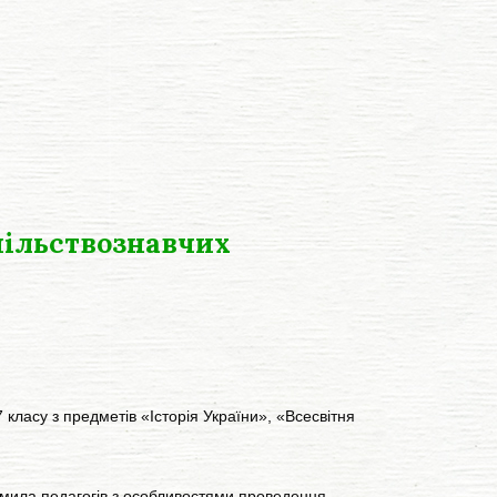
пільствознавчих
 класу з предметів «Історія України», «Всесвітня
омила педагогів з особливостями проведення