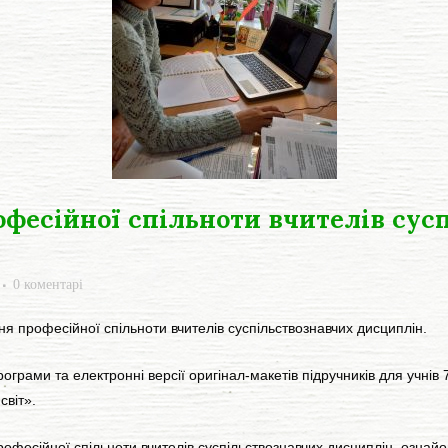
офесійної спільноти вчителів сус
0 коментарі
я професійної спільноти вчителів суспільствознавчих дисциплін.
рами та електронні версії оригінал-макетів підручників для учнів 7
світ».
офесійної спільноти вчителів суспільствознавчих дисциплін, ознай