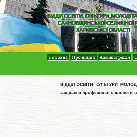
ВІДДІЛ ОСВІТИ, КУЛЬТУРИ, МОЛОДІ Т
САХНОВЩИНСЬКОЇ СЕЛИЩНОЇ 
ХАРКІВСЬКОЇ ОБЛАСТІ
Головна
Про відділ
Адміністрація
С
ВІДДІЛ ОСВІТИ, КУЛЬТУРИ, МОЛО
засідання професійної спільноти 