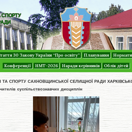
А СПОРТУ
РАДИ
таття 30 Закону України “Про освіту”
Планування
Нормати
Конференції
НМТ-2026
Наради керівників
Облік дітей
ДІ ТА СПОРТУ САХНОВЩИНСЬКОЇ СЕЛИЩНОЇ РАДИ ХАРКІВСЬК
вчителів суспільствознавчих дисциплін