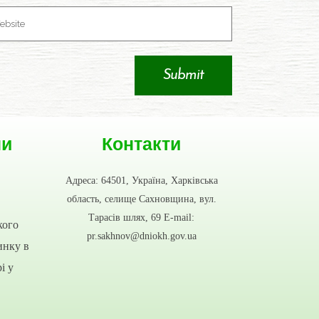
ни
Контакти
Адреса: 64501, Україна, Харківська
область, селище Сахновщина, вул.
Тарасів шлях, 69 E-mail:
кого
pr.sakhnov@dniokh.gov.ua
инку в
і у