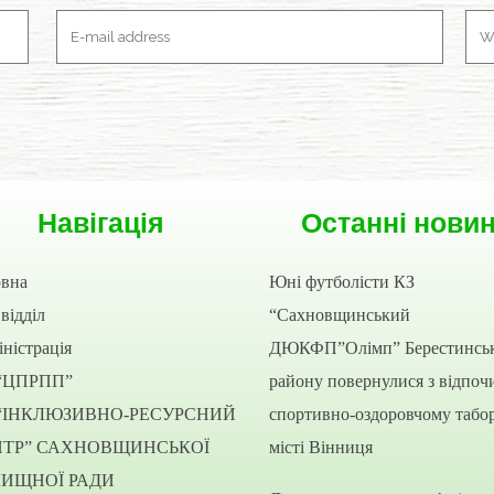
Навігація
Останні нови
овна
Юні футболісти КЗ
відділ
“Сахновщинський
ністрація
ДЮКФП”Олімп” Берестинсь
“ЦПРПП”
району повернулися з відпоч
“ІНКЛЮЗИВНО-РЕСУРСНИЙ
спортивно-оздоровчому табор
НТР” САХНОВЩИНСЬКОЇ
місті Вінниця
ЛИЩНОЇ РАДИ