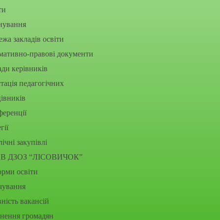
ти
нування
жа закладів освіти
мативно-правові документи
ди керівників
тація педагогічних
івників
еренції
гії
ічні закупівлі
В ДЗОЗ “ЛІСОВИЧОК”
рми освіти
чування
ність вакансій
рнення громадян