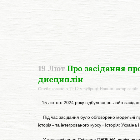
19 Лют
Про засідання пр
дисциплін
Опубліковано о 11:12
у рубриці
Новини
автор
admin
15 лютого 2024 року відбулося он-лайн засіданн
Під час засідання було обговорено модельні прог
історія» та інтегрованого курсу «Історія: Україна і 
У ході засідання Світлана ПЕРКІНА, керівник пр