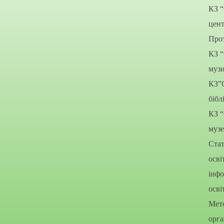
КЗ 
цент
Прот
КЗ 
муз
КЗ”
бібл
КЗ 
муз
Стат
осві
інфо
осві
Мето
орга