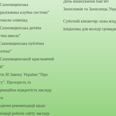
День вшанування пам’яті
“Сахновщинська
Захисників та Захисниць Укр
ралізована клубна система”
околи олімпіад
Суботній кіновечір: нова яск
“Сахновщинська дитяча
ініціатива для молоді громад
ична школа”
Сахновщинська публічна
іотека”
“Сахновщинський краєзнавчий
ей”
тя 30 Закону України “Про
ту”. Прозорість та
рмаційна відкритість закладу
ти
дичні рекомендації щодо
нізації роботи сайту закладу