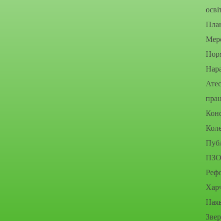
осві
Пла
Мере
Нор
Нара
Атес
прац
Конф
Коле
Публ
ПЗО
Рефо
Хар
Наяв
Зве