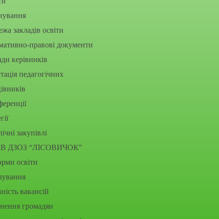
ти
нування
жа закладів освіти
мативно-правові документи
ди керівників
тація педагогічних
івників
еренції
гії
ічні закупівлі
В ДЗОЗ “ЛІСОВИЧОК”
рми освіти
чування
ність вакансій
рнення громадян