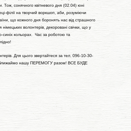
. Тож, сонячного квітневого дня (02.04) юні
еці-філії на творчий воркшоп, аби, розуміючи
їни, що кожного дня боронять нас від страшного
 німецьких волонтерів, декоровані свічки, що у
то-синіх кольорах. Час за роботою та
лідно!
ерів. Для цього звертайтеся за тел. 096-10-30-
У. Наближаймо нашу ПЕРЕМОГУ разом! ВСЕ БУДЕ