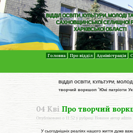
ВІДДІЛ ОСВІТИ, КУЛЬТУРИ, МОЛОДІ Т
САХНОВЩИНСЬКОЇ СЕЛИЩНОЇ 
ХАРКІВСЬКОЇ ОБЛАСТІ
Головна
Про відділ
Адміністрація
С
ВІДДІЛ ОСВІТИ, КУЛЬТУРИ, МОЛО
творчий воркшоп “Юні патріоти Ук
04 Кві
Про творчий воркш
Опубліковано о 11:52
у рубриці
Новини
автор
admin
У сьогоднішніх реаліях нашого життя дуже важлив