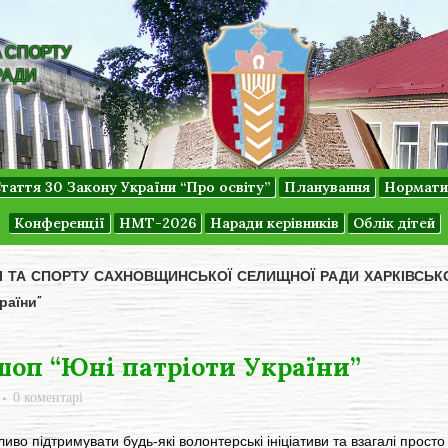
А СПОРТУ
РАДИ
таття 30 Закону України “Про освіту”
Планування
Нормати
Конференції
НМТ-2026
Наради керівників
Облік дітей
ДІ ТА СПОРТУ САХНОВЩИНСЬКОЇ СЕЛИЩНОЇ РАДИ ХАРКІВСЬК
раїни”
оп “Юні патріоти України”
0 коментарі
о підтримувати будь-які волонтерські ініціативи та взагалі прост