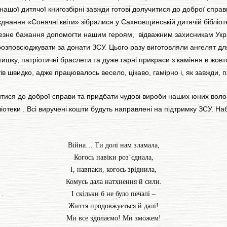
ашої дитячої книгозбірні завжди готові долучитися до доброї справи
єднання «Сонячні квіти» зібралися у Сахновщинській дитячій бібліот
чезне бажання допомогти нашим героям, відважним захисникам Укра
розповсюджувати за донати ЗСУ. Цього разу виготовляли ангелят для
ишку, патріотичні браслети та дуже гарні прикраси з каміння в жов
в швидко, адже працювалось весело, цікаво, гамірно і, як завжди, п
ися до доброї справи та придбати чудові вироби наших юних волонт
бліотеки . Всі виручені кошти будуть направлені на підтримку ЗС
Війна… Ти долі нам зламала,
Когось навіки роз’єднала,
І, навпаки, когось зріднила,
Комусь дала натхнення й сили.
І скільки б не було печалі –
Життя продовжується й далі!
Ми все здолаємо! Ми зможем!