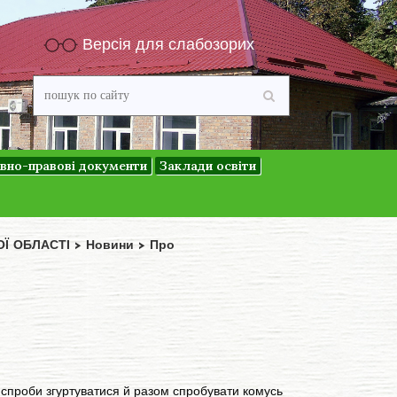
Версія для слабозорих
вно-правові документи
Заклади освіти
ОЇ ОБЛАСТІ
>
Новини
>
Про
о спроби згуртуватися й разом спробувати комусь