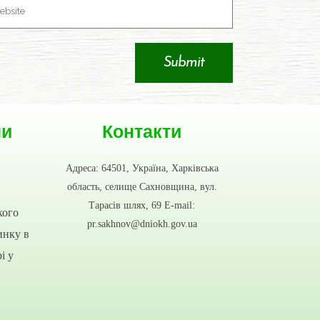
ни
Контакти
Адреса: 64501, Україна, Харківська
область, селище Сахновщина, вул.
Тарасів шлях, 69 E-mail:
кого
pr.sakhnov@dniokh.gov.ua
инку в
і у