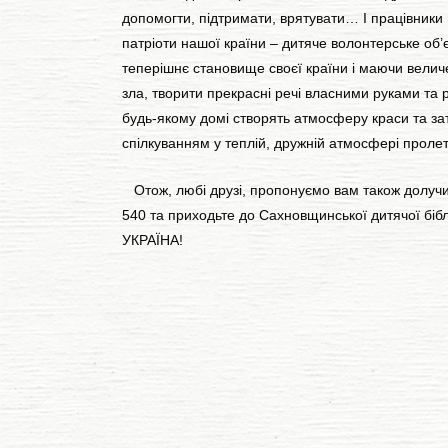
допомогти, підтримати, врятувати… І працівники н
патріоти нашої країни – дитяче волонтерське об’
теперішнє становище своєї країни і маючи вели
зла, творити прекрасні речі власними руками та 
будь-якому домі створять атмосферу краси та зат
спілкуванням у теплій, дружній атмосфері пролеті
Отож, любі друзі, пропонуємо вам також долучит
540 та приходьте до Сахновщинської дитячої бі
УКРАЇНА!