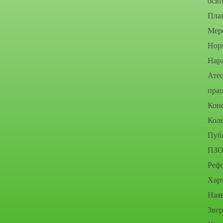
осві
Пла
Мере
Нор
Нара
Атес
прац
Конф
Коле
Публ
ПЗО
Рефо
Хар
Наяв
Зве