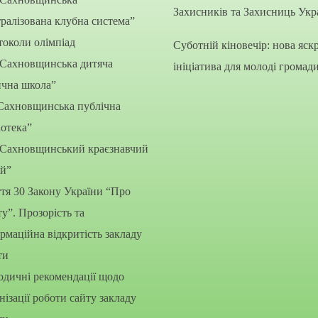
Захисників та Захисниць Укр
ралізована клубна система”
околи олімпіад
Суботній кіновечір: нова яск
“Сахновщинська дитяча
ініціатива для молоді громад
ична школа”
Сахновщинська публічна
іотека”
“Сахновщинський краєзнавчий
ей”
тя 30 Закону України “Про
ту”. Прозорість та
рмаційна відкритість закладу
ти
дичні рекомендації щодо
нізації роботи сайту закладу