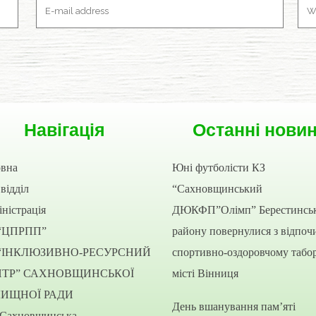
Навігація
Останні нови
овна
Юні футболісти КЗ
відділ
“Сахновщинський
ністрація
ДЮКФП”Олімп” Берестинсь
“ЦПРПП”
району повернулися з відпоч
“ІНКЛЮЗИВНО-РЕСУРСНИЙ
спортивно-оздоровчому табор
НТР” САХНОВЩИНСЬКОЇ
місті Вінниця
ЛИЩНОЇ РАДИ
День вшанування пам’яті
“Сахновщинська