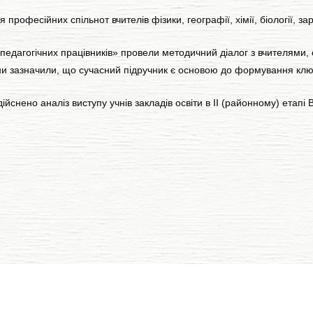
рофесійних спільнот вчителів фізики, географії, хімії, біології, зар
агогічних працівників» провели методичний діалог з вчителями, о
тяни зазначили, що сучасний підручник є основою до формування кл
нено аналіз виступу учнів закладів освіти в ІІ (районному) етапі В