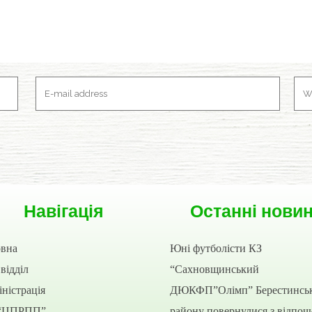
Навігація
Останні нови
овна
Юні футболісти КЗ
відділ
“Сахновщинський
ністрація
ДЮКФП”Олімп” Берестинсь
“ЦПРПП”
району повернулися з відпоч