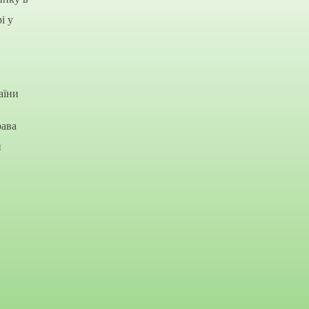
і у
аїни
рава
и