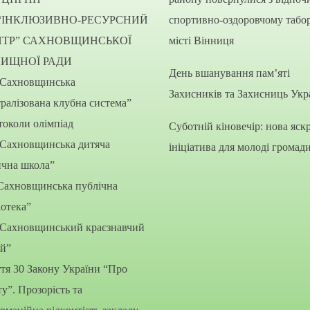
“ІНКЛЮЗИВНО-РЕСУРСНИЙ
спортивно-оздоровчому табор
НТР” САХНОВЩИНСЬКОЇ
місті Вінниця
ЛИЩНОЇ РАДИ
День вшанування пам’яті
“Сахновщинська
Захисників та Захисниць Укр
ралізована клубна система”
околи олімпіад
Суботній кіновечір: нова яск
“Сахновщинська дитяча
ініціатива для молоді громад
ична школа”
Сахновщинська публічна
іотека”
“Сахновщинський краєзнавчий
ей”
тя 30 Закону України “Про
ту”. Прозорість та