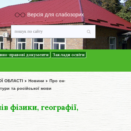
Версія для слабозорих
вно-правові документи
Заклади освіти
ОЇ ОБЛАСТІ
>
Новини
>
Про он-
ратури та російської мови
в фізики, географії,