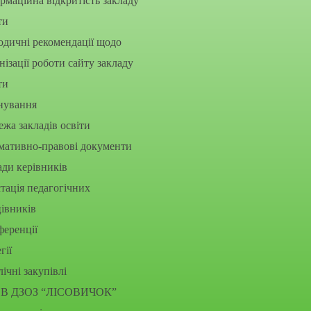
рмаційна відкритість закладу
ти
дичні рекомендації щодо
нізації роботи сайту закладу
ти
нування
жа закладів освіти
мативно-правові документи
ди керівників
тація педагогічних
івників
еренції
гії
ічні закупівлі
В ДЗОЗ “ЛІСОВИЧОК”