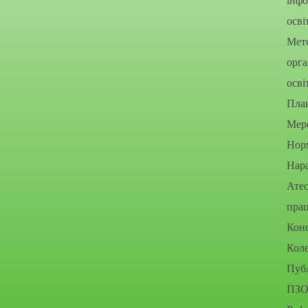
інфо
осві
Мето
орга
осві
Пла
Мере
Нор
Нара
Атес
прац
Конф
Коле
Публ
ПЗО