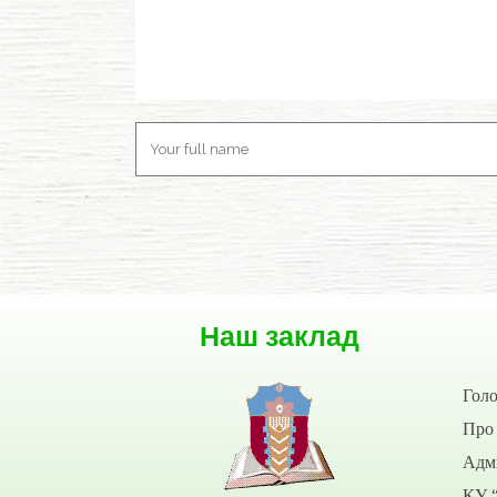
Наш заклад
Гол
Про 
Адмі
КУ 