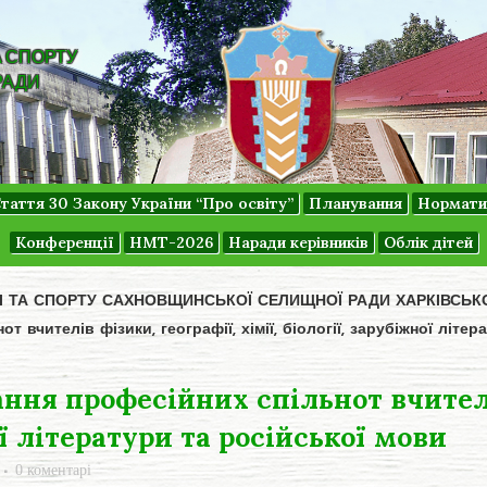
А СПОРТУ
РАДИ
таття 30 Закону України “Про освіту”
Планування
Нормати
Конференції
НМТ-2026
Наради керівників
Облік дітей
ДІ ТА СПОРТУ САХНОВЩИНСЬКОЇ СЕЛИЩНОЇ РАДИ ХАРКІВСЬК
т вчителів фізики, географії, хімії, біології, зарубіжної літе
ння професійних спільнот вчителі
ої літератури та російської мови
0 коментарі