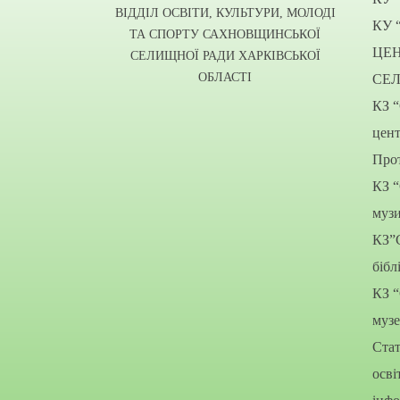
ВІДДІЛ ОСВІТИ, КУЛЬТУРИ, МОЛОДІ
КУ 
ТА СПОРТУ САХНОВЩИНСЬКОЇ
ЦЕ
СЕЛИЩНОЇ РАДИ ХАРКІВСЬКОЇ
ОБЛАСТІ
СЕ
КЗ 
цент
Прот
КЗ 
муз
КЗ”
бібл
КЗ 
муз
Стат
осві