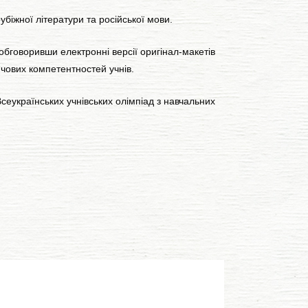
убіжної літератури та російської мови.
бговоривши електронні версії оригінал-макетів
ючових компетентностей учнів.
сеукраїнських учнівських олімпіад з навчальних