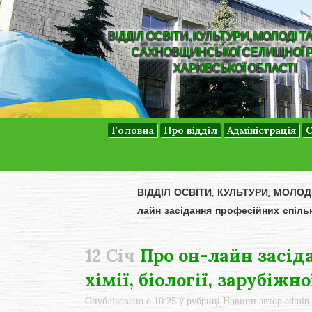
ВІДДІЛ ОСВІТИ, КУЛЬТУРИ, МОЛОДІ Т
САХНОВЩИНСЬКОЇ СЕЛИЩНОЇ 
ХАРКІВСЬКОЇ ОБЛАСТІ
Головна
Про відділ
Адміністрація
С
ВІДДІЛ ОСВІТИ, КУЛЬТУРИ, МОЛО
лайн засідання професійних спільно
12 Січ
Про он-лайн засіда
хімії, біології, зарубіжн
Опубліковано о 10:25
у рубриці
Новини
автор
admin