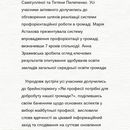
Самігулліної та Тетяни Пилипенко. Усі
учасники активного долучились до
обговорення шляхів реалізації системи
профорієнтаційної роботи в громаді. Марія
Астахова презентувала систему
впровадження профорієнтації у громаді,
визначивши 7 кроків спільнодії. Анна
Зражевська зробила огляд ключових
результатів опитування здобувачів освіти
закладів загальної середньої освіти громади.
Упродовж зустрічі усі учасники долучились
до брейнстормінгу «Які професії потрібні для
добробуту нашої громади?», поділившись
своїм баченням щодо основних аспектів у
виборі майбутньої професії, висловили
слова вдячності за цікавий інформаційний
захід та сподівання на суттєве оновлення