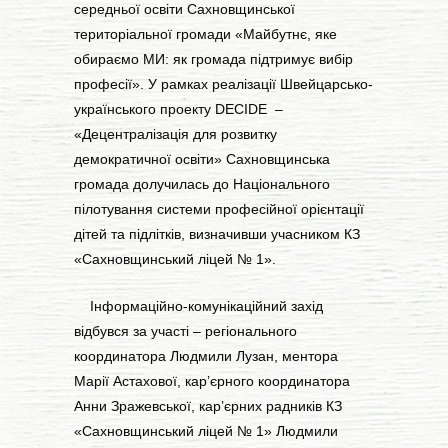
середньої освіти Сахновщинської
територіальної громади «Майбутнє, яке
обираємо МИ: як громада підтримує вибір
професії». У рамках реалізації Швейцарсько-
українського проекту DECIDE –
«Децентралізація для розвитку
демократичної освіти» Сахновщинська
громада долучилась до Національного
пілотування системи професійної орієнтації
дітей та підлітків, визначивши учасником КЗ
«Сахновщинський ліцей № 1».
Інформаційно-комунікаційний захід
відбувся за участі – регіонального
координатора Людмили Лузан, ментора
Марії Астахової, кар’єрного координатора
Анни Зражевської, кар’єрних радників КЗ
«Сахновщинський ліцей № 1» Людмили