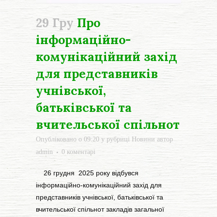
29 Гру
Про
інформаційно-
комунікаційний захід
для представників
учнівської,
батьківської та
вчительської спільнот
Опубліковано о 09:20
у рубриці
Новини
автор
admin
0 коментарі
26 грудня 2025 року відбувся
інформаційно-комунікаційний захід для
представників учнівської, батьківської та
вчительської спільнот закладів загальної