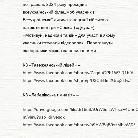
по травень 2024 року проходив
всеукраїнський флешмоб учасників
Всеукраїнської дитячо-юнацької військово-
патріотичної гри «Сокіл» («Джура»)
«Мотивуй, надихай та дій» для участі в якому
учасники готували відеоролик. Переглянути
відеоролики можна за посиланнями:
КЗ «Тавежнянський ліцей» –
https://www.facebook.com/share/v/ZcgduGPh1W7jR1b9/
https://www.facebook.com/share/p/D3CBiBm2Urej3Lfw/
КЗ «Лебедівська гімназія» –
https://drive.google.com/file/d/16e8AUrW6qiLWHsaF4Uhe
m/view?usp=drivesdk
https://www.facebook.com/share/v/p9HWBgB9szMhvWjR/