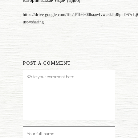
Катеринівський ліцей (відео)
https://drive.google.com/file/d/1h6900haawIvwc3kJbJ8puDS7c
usp=sharing
POST A COMMENT