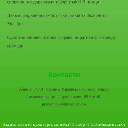
спортивно-оздоровчому таборі у місті Вінниця
День вшанування пам’яті Захисників та Захисниць
України
Суботній кіновечір: нова яскрава ініціатива для молоді
громади
Контакти
Адреса: 64501, Україна, Харківська область, селище
Сахновщина, вул. Тарасів шлях, 69 E-mail:
pr.sakhnov@dniokh.gov.ua
Відділ освіти, культури, молоді та спорту Сахновщинської