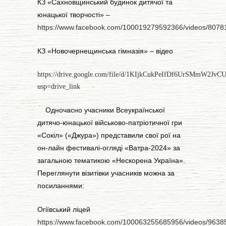
КЗ «Сахновщинський будинок дитячої та
юнацької творчості» –
https://www.facebook.com/100019279592366/videos/807
КЗ «Новочернещинська гімназія» – відео
https://drive.google.com/file/d/1KIjkCukPeIfDf6UrSMmW2JvC
usp=drive_link
Одночасно учасники Всеукраїнської
дитячо-юнацької військово-патріотичної гри
«Сокіл» («Джура») представили свої рої на
он-лайн фестивалі-огляді «Ватра-2024» за
загальною тематикою «Нескорена Україна».
Переглянути візитівки учасників можна за
посиланнями:
Огіївський ліцей
https://www.facebook.com/100063255685956/videos/963