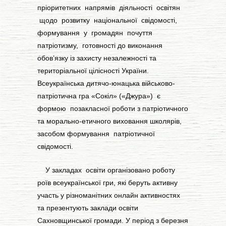
пріоритетних напрямів діяльності освітян
щодо розвитку національної свідомості,
формування у громадян почуття
патріотизму, готовності до виконання
обов’язку із захисту незалежності та
територіальної цілісності України.
Всеукраїнська дитячо-юнацька військово-
патріотична гра «Сокіл» («Джура») є
формою позакласної роботи з патріотичного
та морально-етичного виховання школярів,
засобом формування патріотичної
свідомості.
У закладах освіти організовано роботу
роїв всеукраїнської гри, які беруть активну
участь у різноманітних онлайн активностях
та презентують заклади освіти
Сахновщинської громади. У період з березня