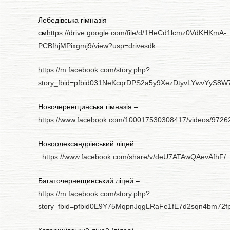
Лебедівська гімназія
см
https://drive.google.com/file/d/1HeCd1lcmz0VdKHKmA-
PCBfhjMPixgmj9/view?usp=drivesdk
https://m.facebook.com/story.php?
story_fbid=pfbid031NeKcqrDPS2a5y9XezDtyvLYwvYyS
Новочернещинська гімназія –
https://www.facebook.com/100017530308417/videos/972
Новоолександрівський ліцей
https://www.facebook.com/share/v/deU7ATAwQAevAfhF/
Багаточернещинський ліцей –
https://m.facebook.com/story.php?
story_fbid=pfbid0E9Y75MqpnJqgLRaFe1fE7d2sqn4bm72