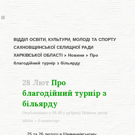
ВІДДІЛ ОСВІТИ, КУЛЬТУРИ, МОЛОДІ ТА СПОРТУ
САХНОВЩИНСЬКОЇ СЕЛИЩНОЇ РАДИ
ХАРКІВСЬКОЇ ОБЛАСТІ
>
Новини
>
Про
благодійний турнір з більярду
28 Лют
Про
благодійний турнір з
більярду
Опубліковано о 08:48
у рубриці
Новини
автор
admin
0 коментарі
25 та 26 лютого в Шевченківському