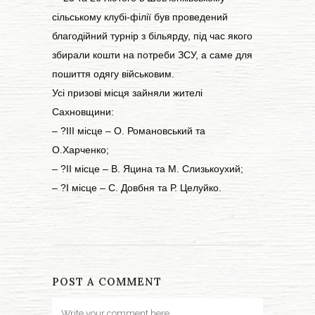
сільському клубі-філії був проведений
благодійний турнір з більярду, під час якого
збирали кошти на потреби ЗСУ, а саме для
пошиття одягу військовим.
Усі призові місця зайняли жителі
Сахновщини:
– ?ІІІ місце – О. Романовський та
О.Харченко;
– ?ІІ місце – В. Яцина та М. Слизькоухий;
– ?І місце – С. Довбня та Р. Целуйко.
POST A COMMENT