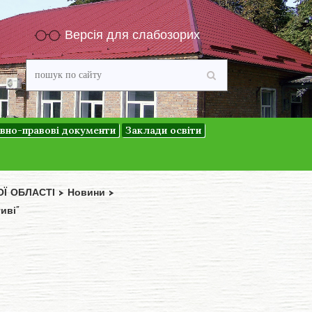
Версія для слабозорих
вно-правові документи
Заклади освіти
ОЇ ОБЛАСТІ
>
Новини
>
иві”