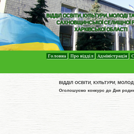
ВІДДІЛ ОСВІТИ, КУЛЬТУРИ, МОЛОДІ Т
САХНОВЩИНСЬКОЇ СЕЛИЩНОЇ 
ХАРКІВСЬКОЇ ОБЛАСТІ
Головна
Про відділ
Адміністрація
С
ВІДДІЛ ОСВІТИ, КУЛЬТУРИ, МОЛО
Оголошуємо конкурс до Дня родини