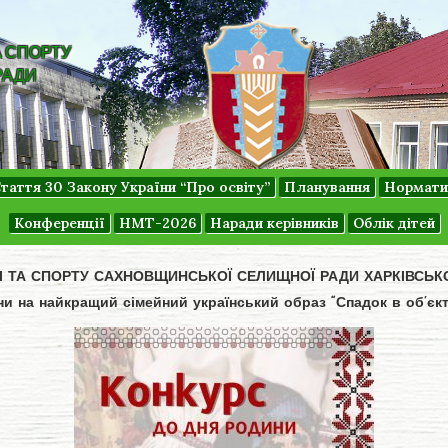
А СПОРТУ
РАДИ
таття 30 Закону України “Про освіту”
Планування
Нормати
Конференції
НМТ-2026
Наради керівників
Облік дітей
ДІ ТА СПОРТУ САХНОВЩИНСЬКОЇ СЕЛИЩНОЇ РАДИ ХАРКІВСЬК
 на найкращий сімейний український образ “Спадок в об’єкт