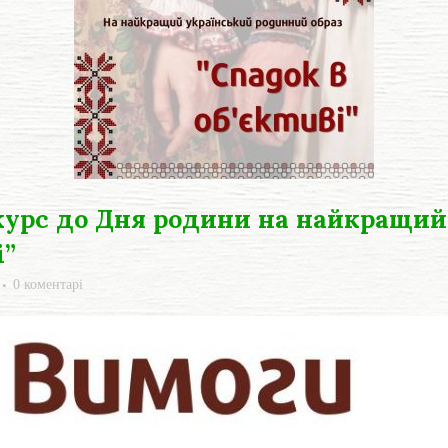
урс до Дня родини на найкращий
і”
0 коментарі