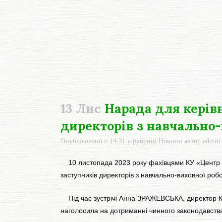
13 Лис
Нарада для керівн
директорів з навчально
Опубліковано о 14:31
у рубриці
Новини
автор
admin
10 листопада 2023 року фахівцями КУ «Центр про
заступників директорів з навчально-виховної робо
Під час зустрічі Анна ЗРАЖЕВСЬКА, директор КУ
наголосила на дотриманні чинного законодавства 