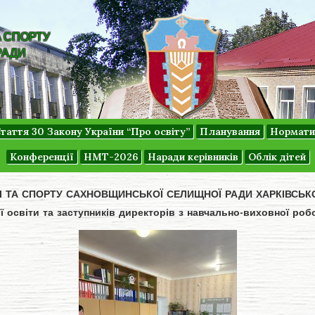
А СПОРТУ
РАДИ
таття 30 Закону України “Про освіту”
Планування
Нормати
Конференції
НМТ-2026
Наради керівників
Облік дітей
ДІ ТА СПОРТУ САХНОВЩИНСЬКОЇ СЕЛИЩНОЇ РАДИ ХАРКІВСЬК
ої освіти та заступників директорів з навчально-виховної ро