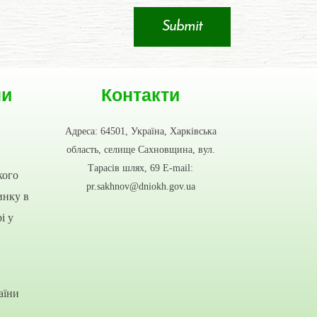
ни
Контакти
Адреса: 64501, Україна, Харківська
область, селище Сахновщина, вул.
Тарасів шлях, 69 E-mail:
кого
pr.sakhnov@dniokh.gov.ua
инку в
і у
аїни