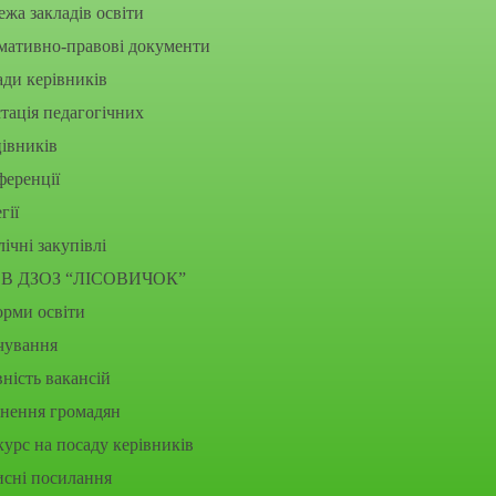
жа закладів освіти
мативно-правові документи
ди керівників
тація педагогічних
івників
еренції
гії
ічні закупівлі
В ДЗОЗ “ЛІСОВИЧОК”
рми освіти
чування
ність вакансій
рнення громадян
урс на посаду керівників
исні посилання