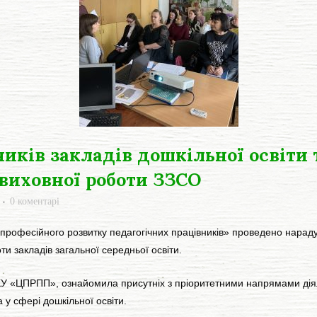
иків закладів дошкільної освіти 
-виховної роботи ЗЗСО
0 коментарі
фесійного розвитку педагогічних працівників» проведено нараду дл
ти закладів загальної середньої освіти.
 «ЦПРПП», ознайомила присутніх з пріоритетними напрямами діяль
у сфері дошкільної освіти.