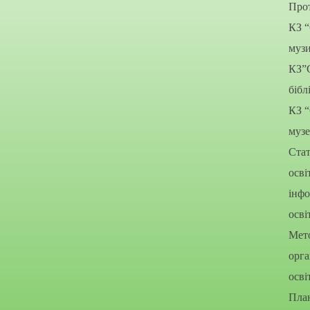
Прот
КЗ 
муз
КЗ”
бібл
КЗ 
муз
Стат
осві
інфо
осві
Мето
орга
осві
Пла