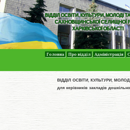
ВІДДІЛ ОСВІТИ, КУЛЬТУРИ, МОЛОДІ Т
САХНОВЩИНСЬКОЇ СЕЛИЩНОЇ 
ХАРКІВСЬКОЇ ОБЛАСТІ
Головна
Про відділ
Адміністрація
С
ВІДДІЛ ОСВІТИ, КУЛЬТУРИ, МОЛО
для керівників закладів дошкільн