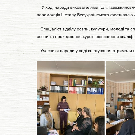
У ході наради вихователями КЗ «Тавежнянський
переможців ІІ етапу Всеукраїнського фестивалю 
Спеціаліст відділу освіти, культури, молоді та 
освіти та проходження курсів підвищення кваліфік
Учасники наради у ході спілкування отримали від