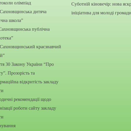
околи олімпіад
Суботній кіновечір: нова яск
“Сахновщинська дитяча
ініціатива для молоді громад
ична школа”
Сахновщинська публічна
іотека”
“Сахновщинський краєзнавчий
ей”
тя 30 Закону України “Про
ту”. Прозорість та
рмаційна відкритість закладу
ти
дичні рекомендації щодо
нізації роботи сайту закладу
ти
нування