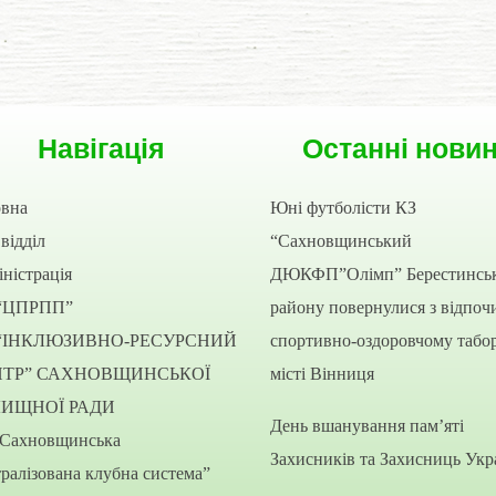
Навігація
Останні нови
овна
Юні футболісти КЗ
відділ
“Сахновщинський
ністрація
ДЮКФП”Олімп” Берестинсь
“ЦПРПП”
району повернулися з відпоч
“ІНКЛЮЗИВНО-РЕСУРСНИЙ
спортивно-оздоровчому табор
НТР” САХНОВЩИНСЬКОЇ
місті Вінниця
ЛИЩНОЇ РАДИ
День вшанування пам’яті
“Сахновщинська
Захисників та Захисниць Укр
ралізована клубна система”