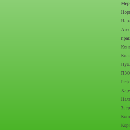
Мере
Нор
Нара
Атес
прац
Конф
Коле
Публ
ПЗО
Рефо
Хар
Наяв
Зве
Конк
Кор