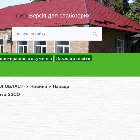
Версія для слабозорих
вно-правові документи
Заклади освіти
ОЇ ОБЛАСТІ
>
Новини
>
Нарада
боти ЗЗСО