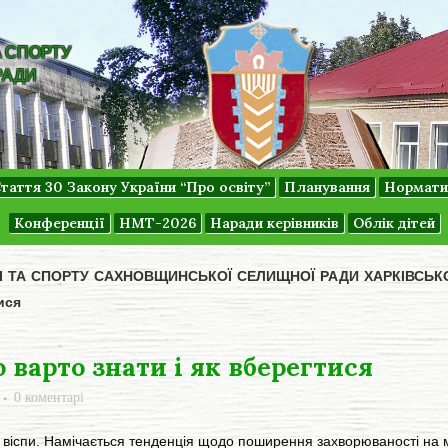
А СПОРТУ
РАДИ
таття 30 Закону України “Про освіту”
Планування
Нормати
Конференції
НМТ-2026
Наради керівників
Облік дітей
ДІ ТА СПОРТУ САХНОВЩИНСЬКОЇ СЕЛИЩНОЇ РАДИ ХАРКІВСЬК
ися
 варто знати і як вберегтися
0 коментарі
 віспи. Намічається тенденція щодо поширення захворюваності на м