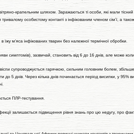
тряно-крапельним шляхом. Заражаються ті особи, які мали тісний
 тривалому особистому контакті з інфікованим членом сім’ї, а тако
 їжу м’яса інфікованих тварин без належної термічної обробки.
ви симптомів), зазвичай, становить від 6 до 16 днів, але може колив
спи супроводжується гарячкою, сильним головним болем, збільшенн
и до 5 днів. Через кілька днів починається період висипки, у 95% в
і.
ться ПЛР-тестування.
ції залишається підвищення рівня знань про цю недугу, про факто
ної та Центральної Африки повинні уникати контактів з тваринами,