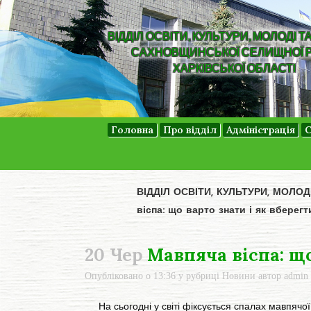
ВІДДІЛ ОСВІТИ, КУЛЬТУРИ, МОЛОДІ Т
САХНОВЩИНСЬКОЇ СЕЛИЩНОЇ 
ХАРКІВСЬКОЇ ОБЛАСТІ
Головна
Про відділ
Адміністрація
С
ВІДДІЛ ОСВІТИ, КУЛЬТУРИ, МОЛО
віспа: що варто знати і як вберегт
20 Чер
Мавпяча віспа: що
Опубліковано о 13:36
у рубриці
Новини
автор
admin
На сьогодні у світі фіксується спалах мавпячої