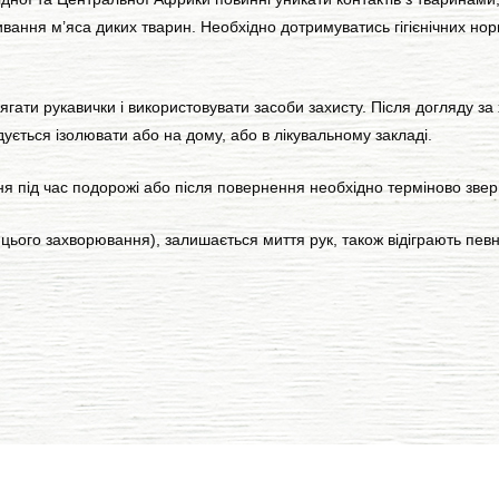
ивання м’яса диких тварин. Необхідно дотримуватись гігієнічних нор
ти рукавички і використовувати засоби захисту. Після догляду за
ється ізолювати або на дому, або в лікувальному закладі.
 під час подорожі або після повернення необхідно терміново зве
го захворювання), залишається миття рук, також відіграють певну