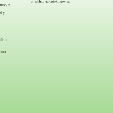
pr.sakhnov@dniokh.gov.ua
инку в
і у
аїни
рава
и