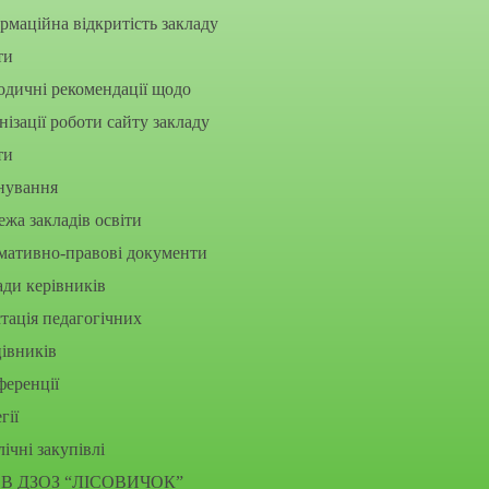
рмаційна відкритість закладу
ти
дичні рекомендації щодо
нізації роботи сайту закладу
ти
нування
жа закладів освіти
мативно-правові документи
ди керівників
тація педагогічних
івників
еренції
гії
ічні закупівлі
В ДЗОЗ “ЛІСОВИЧОК”