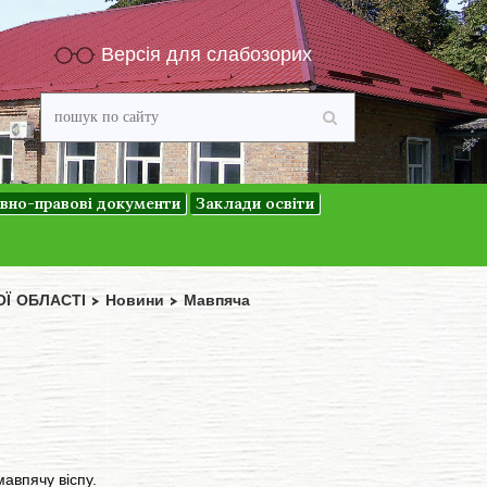
Версія для слабозорих
вно-правові документи
Заклади освіти
ОЇ ОБЛАСТІ
>
Новини
>
Мавпяча
авпячу віспу.