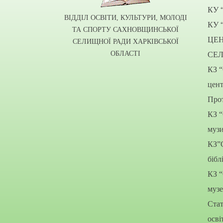
КУ 
ВІДДІЛ ОСВІТИ, КУЛЬТУРИ, МОЛОДІ
КУ 
ТА СПОРТУ САХНОВЩИНСЬКОЇ
ЦЕ
СЕЛИЩНОЇ РАДИ ХАРКІВСЬКОЇ
ОБЛАСТІ
СЕ
КЗ 
цент
Прот
КЗ 
муз
КЗ”
бібл
КЗ 
муз
Стат
осві