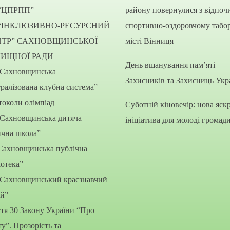
“ЦПРПП”
району повернулися з відпоч
“ІНКЛЮЗИВНО-РЕСУРСНИЙ
спортивно-оздоровчому табор
НТР” САХНОВЩИНСЬКОЇ
місті Вінниця
ЛИЩНОЇ РАДИ
День вшанування пам’яті
“Сахновщинська
Захисників та Захисниць Укр
ралізована клубна система”
околи олімпіад
Суботній кіновечір: нова яск
“Сахновщинська дитяча
ініціатива для молоді громад
ична школа”
Сахновщинська публічна
іотека”
“Сахновщинський краєзнавчий
ей”
тя 30 Закону України “Про
ту”. Прозорість та