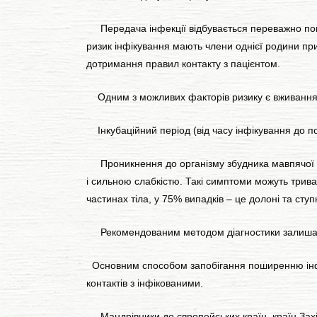
Передача інфекції відбувається переважно пові
ризик інфікування мають члени однієї родини при
дотримання правил контакту з пацієнтом.
Одним з можливих факторів ризику є вживання в
Інкубаційний період (від часу інфікування до поя
Проникнення до організму збудника мавпячої ві
і сильною слабкістю. Такі симптоми можуть триват
частинах тіла, у 75% випадків – це долоні та ступн
Рекомендованим методом діагностики залишає
Основним способом запобігання поширенню інфек
контактів з інфікованими.
Мандрівники до європейських країн, країн Захід