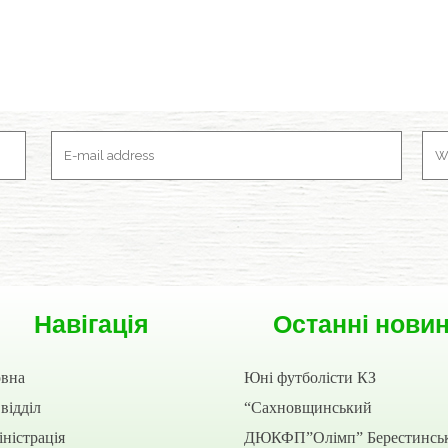
Навігація
Останні нови
овна
Юні футболісти КЗ
відділ
“Сахновщинський
ністрація
ДЮКФП”Олімп” Берестинсь