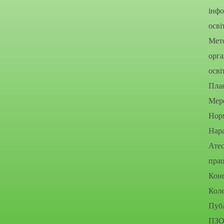
інфо
осві
Мето
орга
осві
Пла
Мере
Нор
Нара
Атес
прац
Конф
Коле
Публ
ПЗО