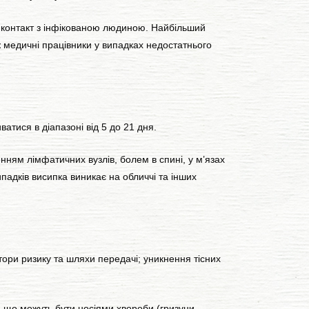
 контакт з інфікованою людиною. Найбільший
ж медичні працівники у випадках недостатнього
атися в діапазоні від 5 до 21 дня.
ям лімфатичних вузлів, болем в спині, у м’язах
ипадків висипка виникає на обличчі та інших
ри ризику та шляхи передачі; уникнення тісних
 що можуть бути носіями хвороби (гризуни,