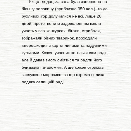
Якщо глядацька зала була заповнена на
більшу половину (приблизно 350 чол.), то до
рухливих ігор долучилися не всі, лише 20
дітей, проте вони із задоволенням взяли
участь у всіх конкурсах: бігали, стрибали,
зображали різних тваринок, проходили
«перешкоди» з картоплинами та надувними
кульками. Кожен учасник не тільки сам радів,
але й давав змогу сміятися та радіти його
близьким і знайомим. А ще кожен отримав
заслужене морозиво, за що окрема велика
подяка селищній раді.