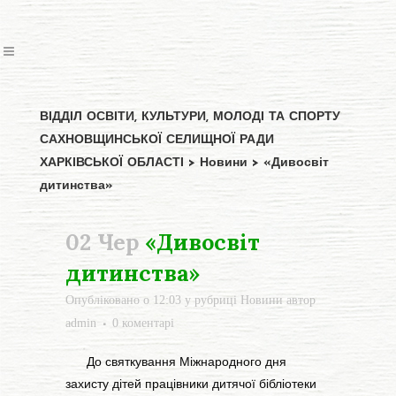
ВІДДІЛ ОСВІТИ, КУЛЬТУРИ, МОЛОДІ ТА СПОРТУ
САХНОВЩИНСЬКОЇ СЕЛИЩНОЇ РАДИ
ХАРКІВСЬКОЇ ОБЛАСТІ
>
Новини
>
«Дивосвіт
дитинства»
02 Чер
«Дивосвіт
дитинства»
Опубліковано о 12:03
у рубриці
Новини
автор
admin
0 коментарі
До святкування Міжнародного дня
захисту дітей працівники дитячої бібліотеки