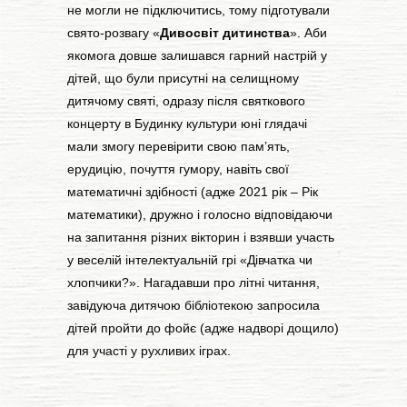
не могли не підключитись, тому підготували
свято-розвагу «
Дивосвіт дитинства
». Аби
якомога довше залишався гарний настрій у
дітей, що були присутні на селищному
дитячому святі, одразу після святкового
концерту в Будинку культури юні глядачі
мали змогу перевірити свою пам’ять,
ерудицію, почуття гумору, навіть свої
математичні здібності (адже 2021 рік – Рік
математики), дружно і голосно відповідаючи
на запитання різних вікторин і взявши участь
у веселій інтелектуальній грі «Дівчатка чи
хлопчики?». Нагадавши про літні читання,
завідуюча дитячою бібліотекою запросила
дітей пройти до фойє (адже надворі дощило)
для участі у рухливих іграх.