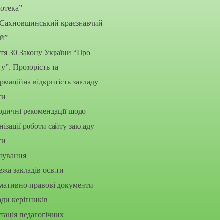
іотека”
“Сахновщинський краєзнавчий
ей”
тя 30 Закону України “Про
ту”. Прозорість та
рмаційна відкритість закладу
ти
дичні рекомендації щодо
нізації роботи сайту закладу
ти
нування
жа закладів освіти
мативно-правові документи
ди керівників
тація педагогічних