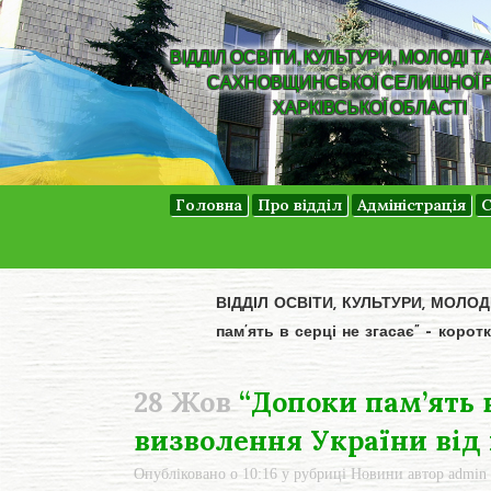
ВІДДІЛ ОСВІТИ, КУЛЬТУРИ, МОЛОДІ Т
САХНОВЩИНСЬКОЇ СЕЛИЩНОЇ 
ХАРКІВСЬКОЇ ОБЛАСТІ
Головна
Про відділ
Адміністрація
С
ВІДДІЛ ОСВІТИ, КУЛЬТУРИ, МОЛО
пам’ять в серці не згасає” – коро
28 Жов
“Допоки пам’ять в
визволення України від
Опубліковано о 10:16
у рубриці
Новини
автор
admin