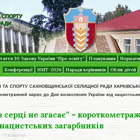
А СПОРТУ
РАДИ
таття 30 Закону України “Про освіту”
Планування
Нормати
Конференції
НМТ-2026
Наради керівників
Облік дітей
ДІ ТА СПОРТУ САХНОВЩИНСЬКОЇ СЕЛИЩНОЇ РАДИ ХАРКІВСЬК
ткометражний нарис до Дня визволення України від нацистськи
 серці не згасає” – короткометра
 нацистських загарбників
0 коментарі