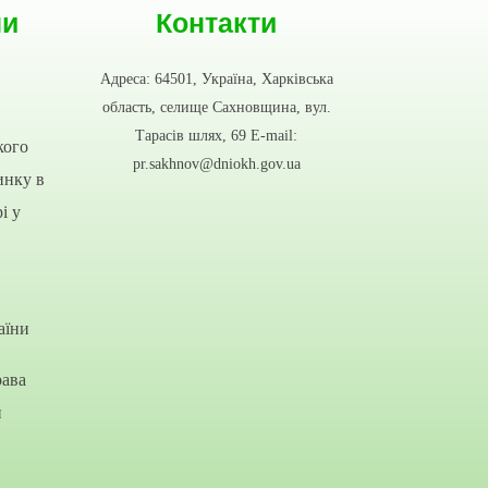
ни
Контакти
Адреса: 64501, Україна, Харківська
область, селище Сахновщина, вул.
Тарасів шлях, 69 E-mail:
кого
pr.sakhnov@dniokh.gov.ua
инку в
і у
аїни
рава
и