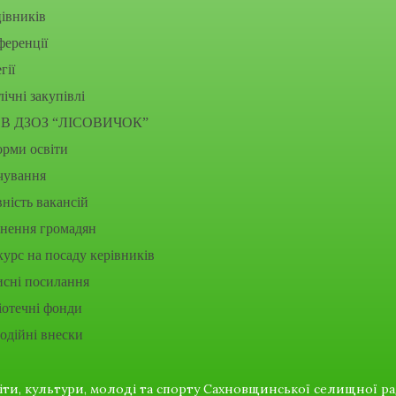
івників
еренції
гії
ічні закупівлі
В ДЗОЗ “ЛІСОВИЧОК”
рми освіти
чування
ність вакансій
рнення громадян
урс на посаду керівників
исні посилання
іотечні фонди
одійні внески
віти, культури, молоді та спорту Сахновщинської селищної ра