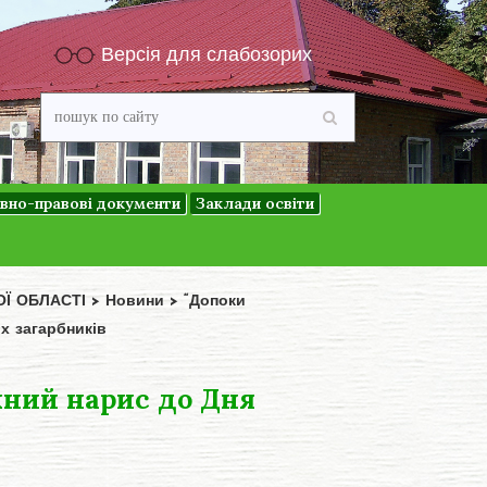
Версія для слабозорих
вно-правові документи
Заклади освіти
ОЇ ОБЛАСТІ
>
Новини
>
“Допоки
х загарбників
жний нарис до Дня