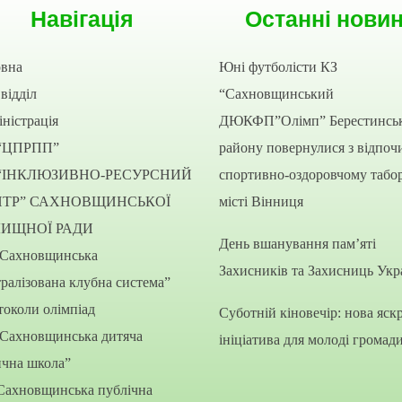
Навігація
Останні нови
овна
Юні футболісти КЗ
відділ
“Сахновщинський
ністрація
ДЮКФП”Олімп” Берестинсь
“ЦПРПП”
району повернулися з відпоч
“ІНКЛЮЗИВНО-РЕСУРСНИЙ
спортивно-оздоровчому табор
НТР” САХНОВЩИНСЬКОЇ
місті Вінниця
ЛИЩНОЇ РАДИ
День вшанування пам’яті
“Сахновщинська
Захисників та Захисниць Укр
ралізована клубна система”
околи олімпіад
Суботній кіновечір: нова яск
“Сахновщинська дитяча
ініціатива для молоді громад
ична школа”
Сахновщинська публічна