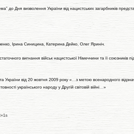
а” до Дня визволення України від нацистських загарбників предст
ченко, Ірина Синицина, Катерина Дейко, Олег Яриніч.
таточного вигнання військ нацистської Німеччини та її союзників під
та України від 20 жовтня 2009 року «…з метою всенародного відзна
товності українського народу у Другій світовій війні…»
t=1s