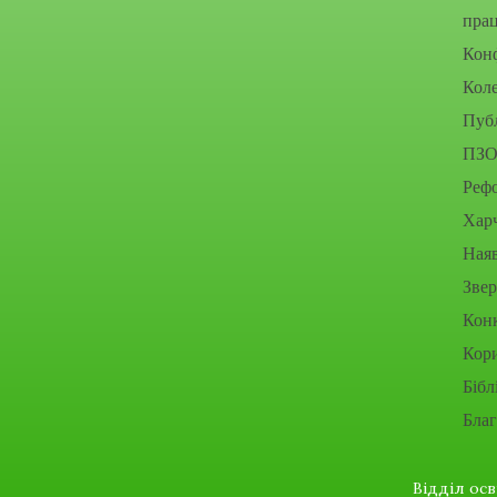
прац
Конф
Коле
Публ
ПЗО
Рефо
Хар
Наяв
Зве
Конк
Кор
Бібл
Благ
Відділ ос