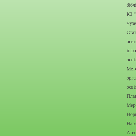
бібл
КЗ 
муз
Стат
осві
інфо
осві
Мето
орга
осві
Пла
Мере
Нор
Нара
Атес