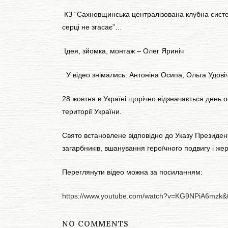
КЗ “Сахновщинська централізована клубна систем
серці не згасає”…
Ідея, зйомка, монтаж – Олег Яриніч
У відео знімались: Антоніна Осипа, Ольга Удові
28 жовтня в Україні щорічно відзначається день ос
території України.
Свято встановлене відповідно до Указу Президен
загарбників, вшанування героїчного подвигу і жер
Переглянути відео можна за посиланням:
https://www.youtube.com/watch?v=KG9NPiA6mzk&
NO COMMENTS