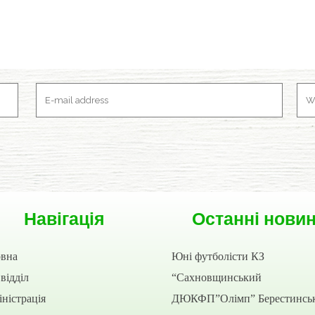
Навігація
Останні нови
овна
Юні футболісти КЗ
відділ
“Сахновщинський
ністрація
ДЮКФП”Олімп” Берестинсь