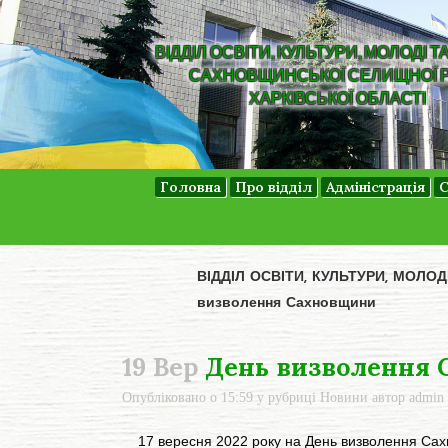
ВІДДІЛ ОСВІТИ, КУЛЬТУРИ, МОЛОДІ Т
САХНОВЩИНСЬКОЇ СЕЛИЩНОЇ 
ХАРКІВСЬКОЇ ОБЛАСТІ
Головна
Про відділ
Адміністрація
С
ВІДДІЛ ОСВІТИ, КУЛЬТУРИ, МОЛО
визволення Сахновщини
19 Вер
День визволення 
Опубліковано о 15:59
у рубриці
Новини
автор
admin
17 вересня 2022 року на День визволення Сахн