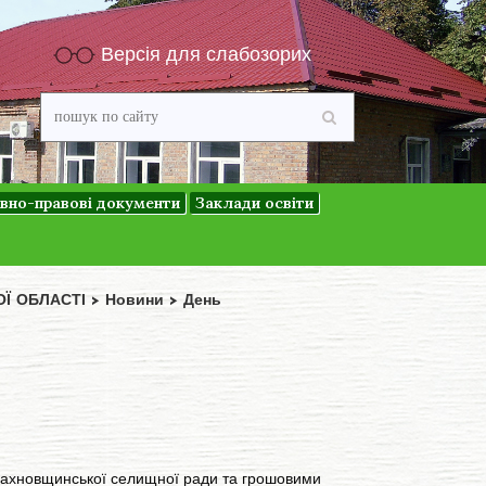
Версія для слабозорих
вно-правові документи
Заклади освіти
ОЇ ОБЛАСТІ
>
Новини
>
День
Сахновщинської селищної ради та грошовими