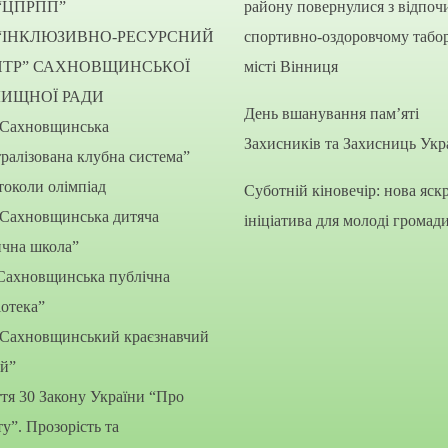
“ЦПРПП”
району повернулися з відпоч
“ІНКЛЮЗИВНО-РЕСУРСНИЙ
спортивно-оздоровчому табор
НТР” САХНОВЩИНСЬКОЇ
місті Вінниця
ЛИЩНОЇ РАДИ
День вшанування пам’яті
“Сахновщинська
Захисників та Захисниць Укр
ралізована клубна система”
околи олімпіад
Суботній кіновечір: нова яск
“Сахновщинська дитяча
ініціатива для молоді громад
ична школа”
Сахновщинська публічна
іотека”
“Сахновщинський краєзнавчий
ей”
тя 30 Закону України “Про
ту”. Прозорість та