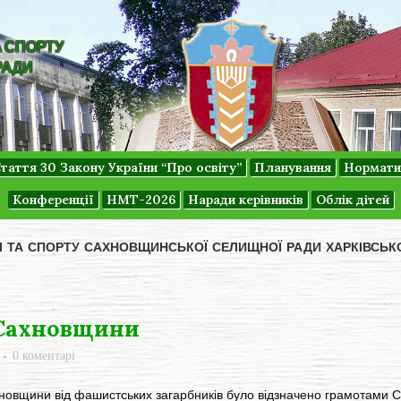
А СПОРТУ
РАДИ
таття 30 Закону України “Про освіту”
Планування
Нормати
Конференції
НМТ-2026
Наради керівників
Облік дітей
ДІ ТА СПОРТУ САХНОВЩИНСЬКОЇ СЕЛИЩНОЇ РАДИ ХАРКІВСЬК
Сахновщини
0 коментарі
овщини від фашистських загарбників було відзначено грамотами 