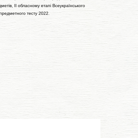
етів, ІІ обласному етапі Всеукраїнського
ипредметного тесту 2022.