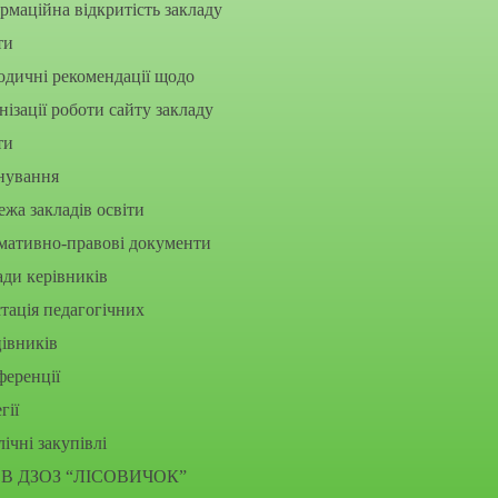
рмаційна відкритість закладу
ти
дичні рекомендації щодо
нізації роботи сайту закладу
ти
нування
жа закладів освіти
мативно-правові документи
ди керівників
тація педагогічних
івників
еренції
гії
ічні закупівлі
В ДЗОЗ “ЛІСОВИЧОК”