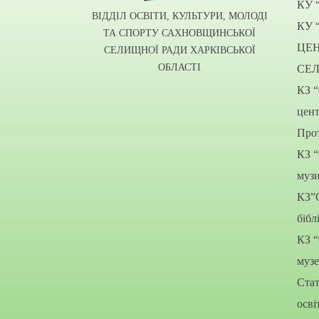
КУ 
ВІДДІЛ ОСВІТИ, КУЛЬТУРИ, МОЛОДІ
КУ 
ТА СПОРТУ САХНОВЩИНСЬКОЇ
ЦЕ
СЕЛИЩНОЇ РАДИ ХАРКІВСЬКОЇ
ОБЛАСТІ
СЕ
КЗ 
цент
Прот
КЗ 
муз
КЗ”
бібл
КЗ 
муз
Стат
осві