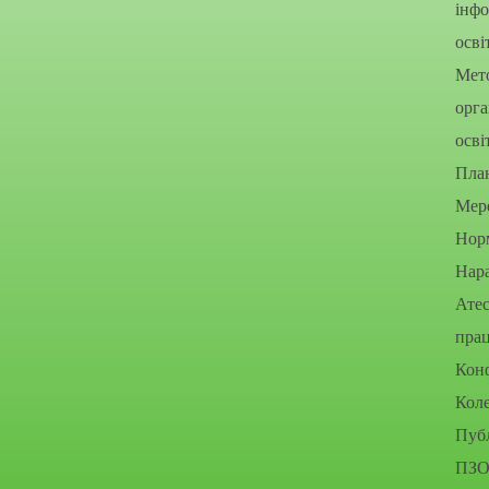
інфо
осві
Мето
орга
осві
Пла
Мере
Нор
Нара
Атес
прац
Конф
Коле
Публ
ПЗО