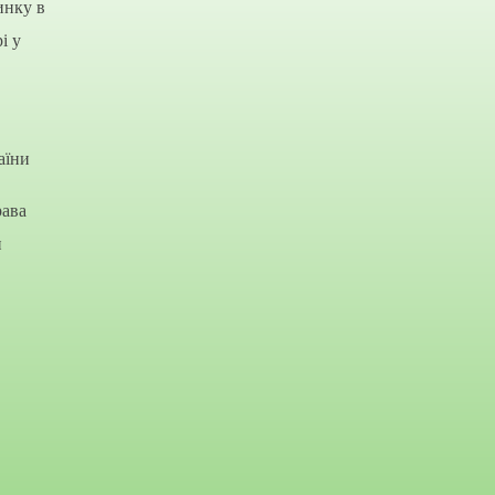
инку в
і у
аїни
рава
и