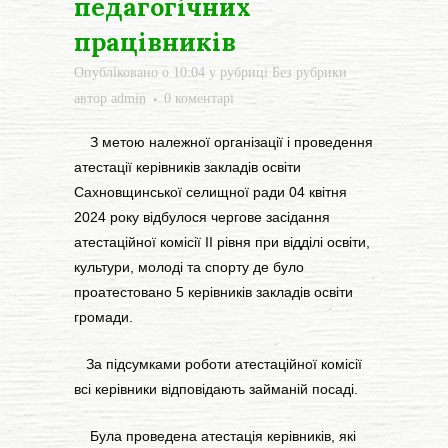
педагогічних
працівників
Опубліковано о 10:04
у рубриці
Без рубрики
автор
admin
0 коментарі
З метою належної організації і проведення
атестації керівників закладів освіти
Сахновщинської селищної ради 04 квітня
2024 року відбулося чергове засідання
атестаційної комісії ІІ рівня при відділі освіти,
культури, молоді та спорту де було
проатестовано 5 керівників закладів освіти
громади.
За підсумками роботи атестаційної комісії
всі керівники відповідають займаній посаді.
Була проведена атестація керівників, які