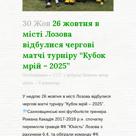
30 Жов
26 жовтня в
місті Лозова
відбулися чергові
матчі турніру “Кубок
мрій – 2025”
Опубліковано о 13:57
у рубриці
Новини
автор
admin
0 коментарі
У неділю 26 жовтня в місті Лозова відбулися
чергові матчі турніру “Кубок мрій – 2025”.
Сахновщинські юні футболісти тренера
Романа Какадія 2017-2018 р.н. спочатку
перемогли гравців ФК “Юність” Лозова з
рахунком 6:4, та обіграли команду ФК