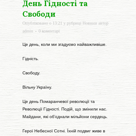
День Гідності та
Свободи
Опубліковано о 13:21
у рубриці
Новини
автор
admin
0 коментарі
Це день, коли ми згадуємо найважливіше.
Гідність.
Свободу.
Вільну Україну.
Це день Помаранчевої революції та
Революції Гідності. Подій, що змінили нас.
Майдани, які об’єднали мільйони сердець.
Герої Небесної Сотні. Їхній подвиг живе в