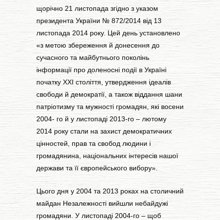
щорічно 21 листопада згідно з указом
президента України № 872/2014 від 13
листопада 2014 року. Цей день установлено
«з метою збереження й донесення до
сучасного та майбутнього поколінь
інформації про доленосні події в Україні
початку ХХІ століття, утвердження ідеалів
свободи й демократії, а також віддання шани
патріотизму та мужності громадян, які восени
2004- го й у листопаді 2013-го – лютому
2014 року стали на захист демократичних
цінностей, прав та свобод людини і
громадянина, національних інтересів нашої
держави та її європейського вибору».
Цього дня у 2004 та 2013 роках на столичний
майдан Незалежності вийшли небайдужі
громадяни. У листопаді 2004-го – щоб