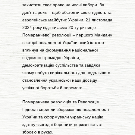
захистити своє право на чесні вибори. За
дев’ять років – щоб обстояти свою гідність та
європейське майбутнє України. 21 листопада
2024 року відзначаємо 20-ту річницю
Помаранчевої революції – першого Майдану
в історії незалежної України, який істотно
вплинув на формування національної
свідомості громадян України,
демократизацію суспільства та завдяки
якому набуто вирішального для подальшого
становлення української нації досвіду
успішної боротьби й перемоги.
Помаранчева революція та Революція
Гідності сприяли збереженню незалежності
України та сформували українську націю,
здатну сьогодні боронити державність зі
зброєю в руках.