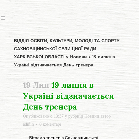
ВІДДІЛ ОСВІТИ, КУЛЬТУРИ, МОЛОДІ ТА СПОРТУ
САХНОВЩИНСЬКОЇ СЕЛИЩНОЇ РАДИ
ХАРКІВСЬКОЇ ОБЛАСТІ
>
Новини
>
19 липня в
Україні відзначається День тренера
19 Лип
19 липня в
Україні відзначається
День тренера
Опубліковано о 13:37
у рубриці
Новини
автор
admin
0 коментарі
Вітаємо тренерів Сахновщинської