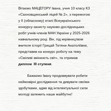
Вітаємо МАЦЕГОРУ Івана, учня 10 класу КЗ
«Сахновщинський ліцей № 2», з перемогою
у ІІ (обласному) етапі Всеукраїнського
конкурсу-захисту науково-дослідницьких
робіт учнів-членів МАН України у 2025-2026
навчальному році. Він, під керівництвом
вчителя історії Грицай Тетяни Анатоліївни,
представив на конкурс роботу на тему
«Сміливі змінюють світ», та отримав
диплом ІІІ ступеня
.
Бажаємо Івану продовжувати робити
неймовірні дослідження та дивувати своїми
здобутками, адже від інтелектуальної сили
молоді залежить наше майбутнє!