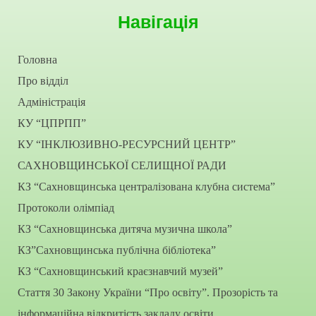
Навігація
Головна
Про відділ
Адміністрація
КУ “ЦПРПП”
КУ “ІНКЛЮЗИВНО-РЕСУРСНИЙ ЦЕНТР”
САХНОВЩИНСЬКОЇ СЕЛИЩНОЇ РАДИ
КЗ “Сахновщинська централізована клубна система”
Протоколи олімпіад
КЗ “Сахновщинська дитяча музична школа”
КЗ”Сахновщинська публічна бібліотека”
КЗ “Сахновщинський краєзнавчий музей”
Стаття 30 Закону України “Про освіту”. Прозорість та
інформаційна відкритість закладу освіти