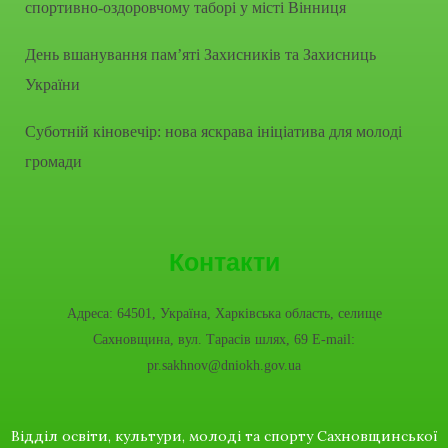
спортивно-оздоровчому таборі у місті Вінниця
День вшанування пам’яті Захисників та Захисниць
України
Суботній кіновечір: нова яскрава ініціатива для молоді
громади
Контакти
Адреса: 64501, Україна, Харківська область, селище
Сахновщина, вул. Тарасів шлях, 69 E-mail:
pr.sakhnov@dniokh.gov.ua
Відділ освіти, культури, молоді та спорту Сахновщинської