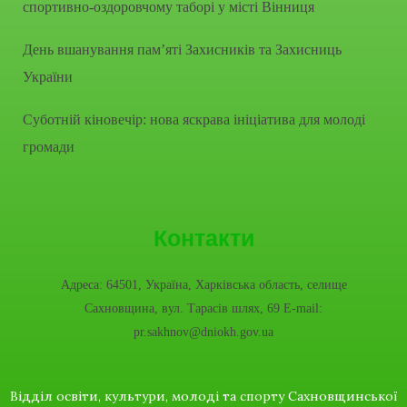
спортивно-оздоровчому таборі у місті Вінниця
День вшанування пам’яті Захисників та Захисниць
України
Суботній кіновечір: нова яскрава ініціатива для молоді
громади
Контакти
Адреса: 64501, Україна, Харківська область, селище
Сахновщина, вул. Тарасів шлях, 69 E-mail:
pr.sakhnov@dniokh.gov.ua
Відділ освіти, культури, молоді та спорту Сахновщинської