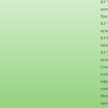
КЗ 
цент
Прот
КЗ 
муз
КЗ”
бібл
КЗ 
муз
Стат
осві
інфо
осві
Мето
орга