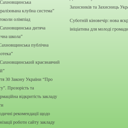
“Сахновщинська
Захисників та Захисниць Укр
ралізована клубна система”
околи олімпіад
Суботній кіновечір: нова яск
“Сахновщинська дитяча
ініціатива для молоді громад
ична школа”
Сахновщинська публічна
іотека”
“Сахновщинський краєзнавчий
ей”
тя 30 Закону України “Про
ту”. Прозорість та
рмаційна відкритість закладу
ти
дичні рекомендації щодо
нізації роботи сайту закладу