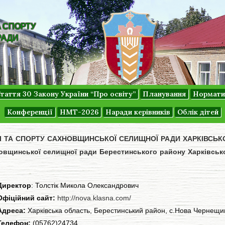
А СПОРТУ
РАДИ
таття 30 Закону України “Про освіту”
Планування
Нормати
Конференції
НМТ-2026
Наради керівників
Облік дітей
ДІ ТА СПОРТУ САХНОВЩИНСЬКОЇ СЕЛИЩНОЇ РАДИ ХАРКІВСЬК
овщинської селищної ради Берестинського району Харківсько
Директор
: Толстік Микола Олександрович
Офіційний сайт:
http://nova.klasna.com/
Адреса:
Харківська область, Берестинський район, с.Нова Чернещин
Телефон:
(05762)24734