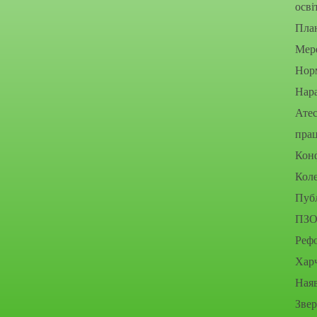
осві
Пла
Мере
Нор
Нара
Атес
прац
Конф
Коле
Публ
ПЗО
Рефо
Хар
Наяв
Зве