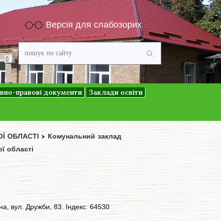
Версія для слабозорих
вно-правові документи
Заклади освіти
ОЇ ОБЛАСТІ
>
Комунальний заклад
ї області
а, вул. Дружби, 83. Індекс: 64530