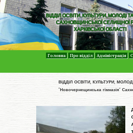
ВІДДІЛ ОСВІТИ, КУЛЬТУРИ, МОЛОДІ Т
САХНОВЩИНСЬКОЇ СЕЛИЩНОЇ 
ХАРКІВСЬКОЇ ОБЛАСТІ
Головна
Про відділ
Адміністрація
С
ВІДДІЛ ОСВІТИ, КУЛЬТУРИ, МОЛО
“Новочернещинська гімназія” Сахн