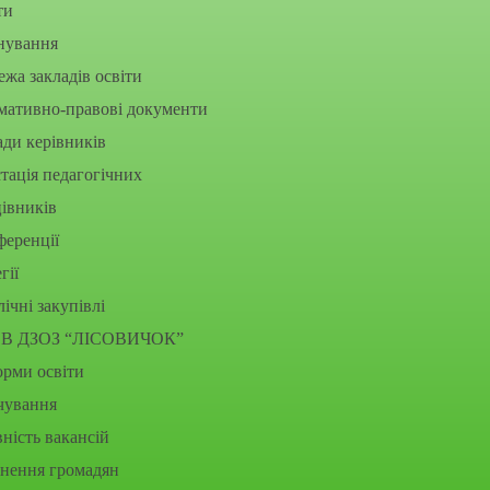
ти
нування
жа закладів освіти
мативно-правові документи
ди керівників
тація педагогічних
івників
еренції
гії
ічні закупівлі
В ДЗОЗ “ЛІСОВИЧОК”
рми освіти
чування
ність вакансій
рнення громадян