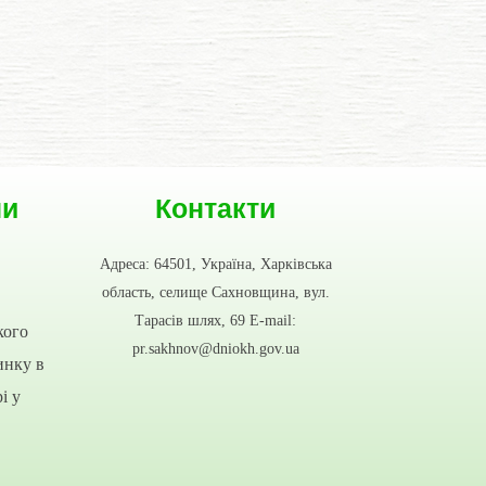
ни
Контакти
Адреса: 64501, Україна, Харківська
область, селище Сахновщина, вул.
Тарасів шлях, 69 E-mail:
кого
pr.sakhnov@dniokh.gov.ua
инку в
і у