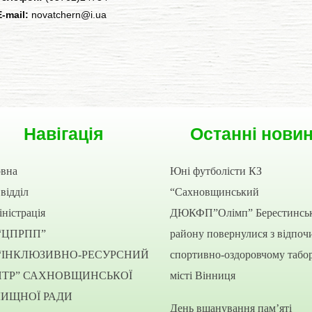
E-mail:
novatchern@i.ua
Навігація
Останні нови
овна
Юні футболісти КЗ
відділ
“Сахновщинський
ністрація
ДЮКФП”Олімп” Берестинсь
“ЦПРПП”
району повернулися з відпоч
“ІНКЛЮЗИВНО-РЕСУРСНИЙ
спортивно-оздоровчому табор
НТР” САХНОВЩИНСЬКОЇ
місті Вінниця
ЛИЩНОЇ РАДИ
День вшанування пам’яті