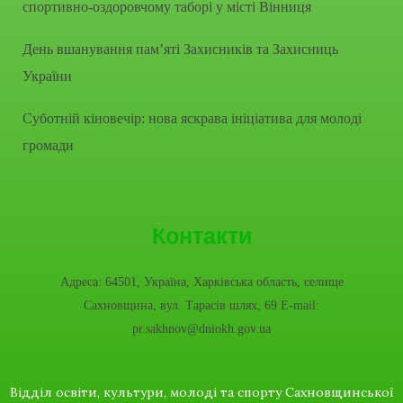
спортивно-оздоровчому таборі у місті Вінниця
День вшанування пам’яті Захисників та Захисниць
України
Суботній кіновечір: нова яскрава ініціатива для молоді
громади
Контакти
Адреса: 64501, Україна, Харківська область, селище
Сахновщина, вул. Тарасів шлях, 69 E-mail:
pr.sakhnov@dniokh.gov.ua
Відділ освіти, культури, молоді та спорту Сахновщинської