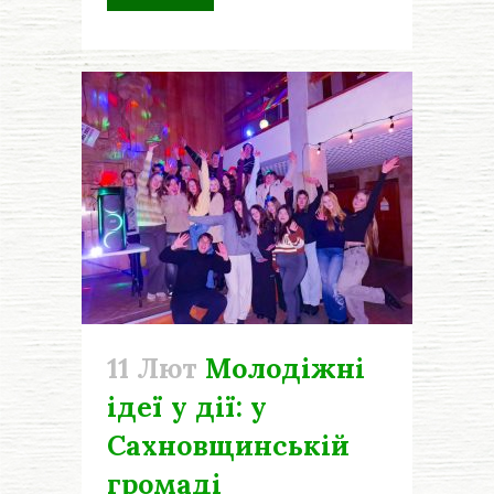
11 Лют
Молодіжні
ідеї у дії: у
Сахновщинській
громаді