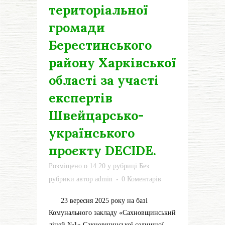
територіальної
громади
Берестинського
району Харківської
області за участі
експертів
Швейцарсько-
українського
проєкту DECIDE.
Розміщено о 14:20
у рубриці
Без
рубрики
автор
admin
0 Коментарів
23 вересня 2025 року на базі
Комунального закладу «Сахновщинський
ліцей №1» Сахновщинської селищної