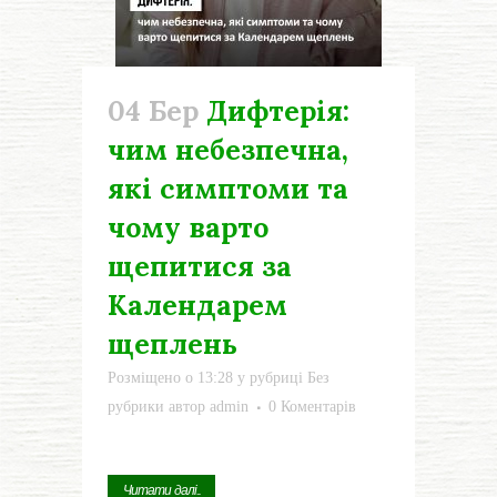
04 Бер
Дифтерія:
чим небезпечна,
які симптоми та
чому варто
щепитися за
Календарем
щеплень
Розміщено о 13:28
у рубриці
Без
рубрики
автор
admin
0 Коментарів
Читати далі...