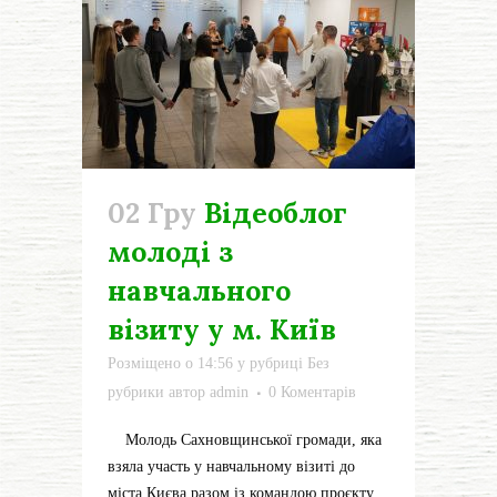
02 Гру
Відеоблог
молоді з
навчального
візиту у м. Київ
Розміщено о 14:56
у рубриці
Без
рубрики
автор
admin
0 Коментарів
Молодь Сахновщинської громади, яка
взяла участь у навчальному візиті до
міста Києва разом із командою проєкту