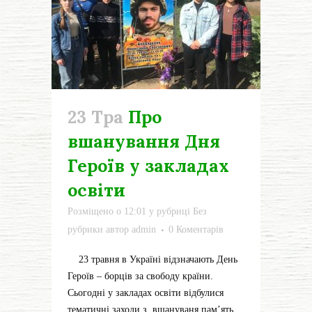
23 Тра
Про
вшанування Дня
Героїв у закладах
освіти
Розміщено о 12:01
у рубриці
Без
рубрики
автор
admin
0 Коментарів
23 травня в Україні відзначають День
Героїв – борців за свободу країни.
Сьогодні у закладах освіти відбулися
тематичні заходи з вшануваня пам’ять