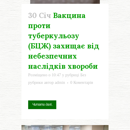
30 Січ
Вакцина
проти
туберкульозу
(БЦЖ) захищає від
небезпечних
наслідків хвороби
Розміщено о 10:47
у рубриці
Без
рубрики
автор
admin
0 Коментарів
Читати далі...