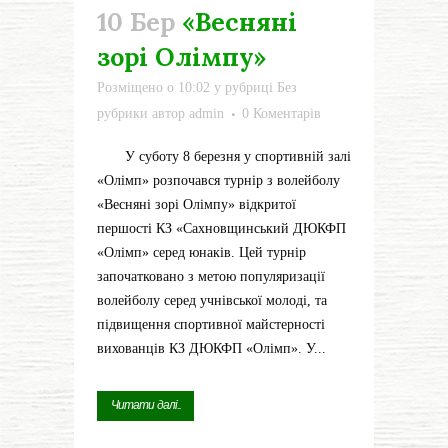
10 Бер
«Весняні
зорі Олімпу»
Розміщено о 10:02
у рубриці
Без
рубрики
автор
admin
0 Коментарів
У суботу 8 березня у спортивній залі
«Олімп» розпочався турнір з волейболу
«Весняні зорі Олімпу» відкритої
першості КЗ «Сахновщинський ДЮКФП
«Олімп» серед юнаків. Цей турнір
започатковано з метою популяризації
волейболу серед учнівської молоді, та
підвищення спортивної майстерності
вихованців КЗ ДЮКФП «Олімп». У...
Читати далі...