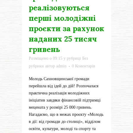
реалізовуються
перші молодіжні
проєкти за рахунок
наданих 25 тисяч
гривень
Розміщено о 09:15
у рубриці
Без
рубрики
автор
admin
0 Коментарів
Молодь Сахновщинської громади
перейшла від ідей до дій! Розпочалася
практична реалізація молодіжних
ініціатив завдяки фінансовій підтримці
мецената у розмірі 25 000 гривень.
Нагадаємо, що в межах проєкту «Молодь
в дії: від громади до столиці», відділом
освіти, культури, молоді та спорту та