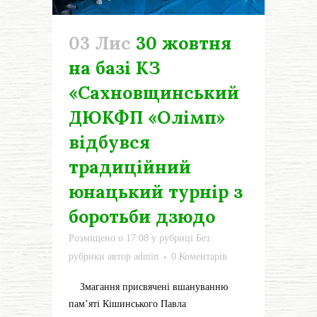
03 Лис
30 жовтня
на базі КЗ
«Сахновщинський
ДЮКФП «Олімп»
відбувся
традиційний
юнацький турнір з
боротьби дзюдо
Розміщено о 17:08
у рубриці
Без
рубрики
автор
admin
0 Коментарів
Змагання присвячені вшануванню
пам’яті Кішинського Павла