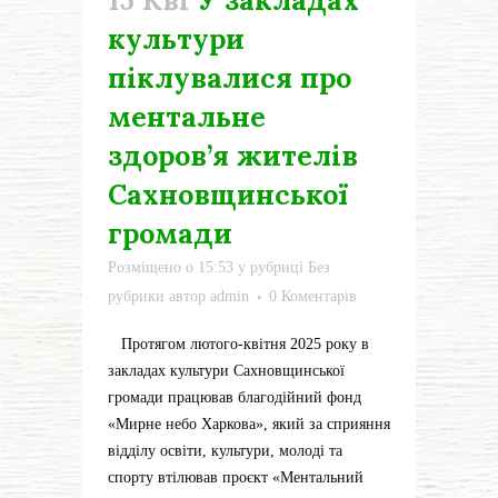
15 Кві
У закладах
культури
піклувалися про
ментальне
здоров’я жителів
Сахновщинської
громади
Розміщено о 15:53
у рубриці
Без
рубрики
автор
admin
0 Коментарів
Протягом лютого-квітня 2025 року в
закладах культури Сахновщинської
громади працював благодійний фонд
«Мирне небо Харкова», який за сприяння
відділу освіти, культури, молоді та
спорту втілював проєкт «Ментальний