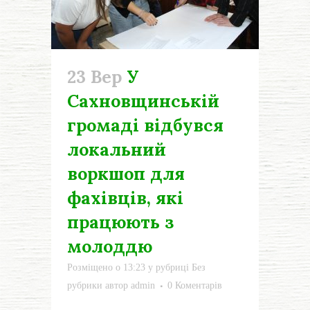
23 Вер
У
Сахновщинській
громаді відбувся
локальний
воркшоп для
фахівців, які
працюють з
молоддю
Розміщено о 13:23
у рубриці
Без
рубрики
автор
admin
0 Коментарів