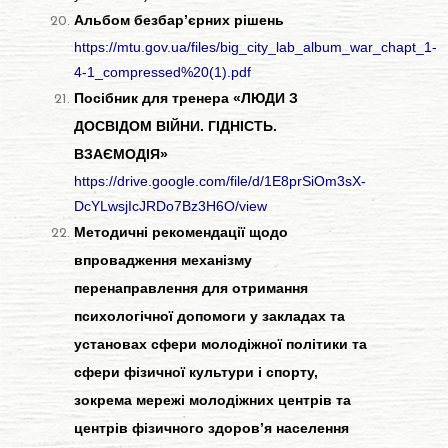
Альбом безбар’єрних рішень
https://mtu.gov.ua/files/big_city_lab_album_war_chapt_1-
4-1_compressed%20(1).pdf
Посібник для тренера «ЛЮДИ З
ДОСВІДОМ ВІЙНИ. ГІДНІСТЬ.
ВЗАЄМОДІЯ»
https://drive.google.com/file/d/1E8prSiOm3sX-
DcYLwsjIcJRDo7Bz3H6O/view
Методичні рекомендації щодо
впровадження механізму
перенаправлення для отримання
психологічної допомоги у закладах та
установах сфери молодіжної політики та
сфери фізичної культури і спорту,
зокрема мережі молодіжних центрів та
центрів фізичного здоров’я населення