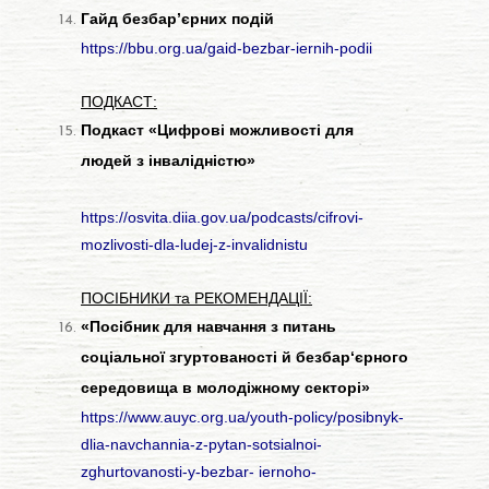
Гайд безбар’єрних подій
https://bbu.org.ua/gaid-bezbar-iernih-podii
ПОДКАСТ:
Подкаст «Цифрові можливості для
людей з інвалідністю»
https://osvita.diia.gov.ua/podcasts/cifrovi-
mozlivosti-dla-ludej-z-invalidnistu
ПОСІБНИКИ та РЕКОМЕНДАЦІЇ:
«Посібник для навчання з питань
соціальної згуртованості й безбар‘єрного
середовища в молодіжному секторі»
https://www.auyc.org.ua/youth-policy/posibnyk-
dlia-navchannia-z-pytan-sotsialnoi-
zghurtovanosti-y-bezbar- iernoho-