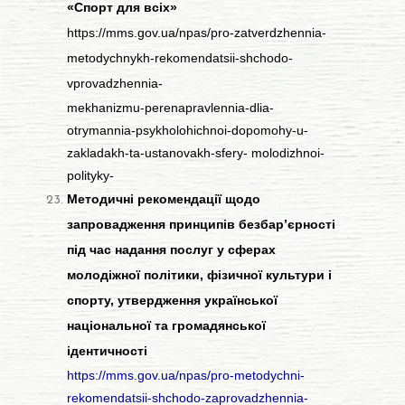
«Спорт для всіх»
https://mms.gov.ua/npas/pro-zatverdzhennia-
metodychnykh-rekomendatsii-shchodo-
vprovadzhennia-
mekhanizmu-perenapravlennia-dlia-
otrymannia-psykholohichnoi-dopomohy-u-
zakladakh-ta-ustanovakh-sfery-
molodizhnoi-
polityky-
Методичні рекомендації щодо
запровадження принципів безбар’єрності
під час надання послуг у сферах
молодіжної політики, фізичної культури і
спорту, утвердження української
національної та громадянської
ідентичності
https://mms.gov.ua/npas/pro-metodychni-
rekomendatsii-shchodo-zaprovadzhennia-