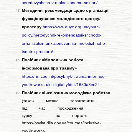
seredovyshcha-v-molodizhnomu-sektori/
Методичні рекомендації щодо організації
функціонування молодіжного центру/
простору
https://www.auyc.org.ua/youth-
policy/metodychni-rekomendatsii-shchodo-
orhanizatsii-funktsionuvannia-
molodizhnoho-
tsentru-prostoru/
Посібник «Молодіжна робота,
інформована про травму»
https://rm.coe.int/posybnyk-trauma-informed-
youth-works-ukr-digital-yfduii/1680a8ec2f
Посібник «Інклюзивна молодіжна робота»
(також можна завантажити
під час проходження
курсу на порталі
https://osvita.diia.gov.ua/courses/inclusive-
youth-work
).