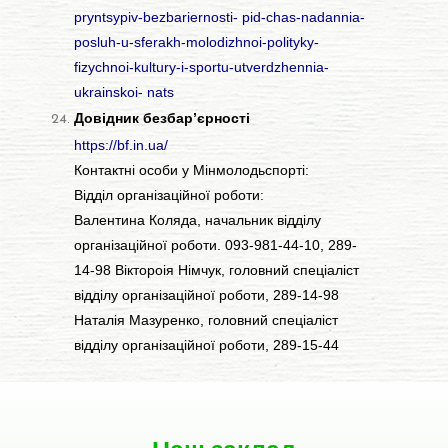
pryntsypiv-bezbariernosti-
pid-chas-nadannia-
posluh-u-sferakh-molodizhnoi-polityky-
fizychnoi-kultury-i-sportu-utverdzhennia-
ukrainskoi-
nats
Довідник безбар’єрності
https://bf.in.ua/
Контактні особи у Мінмолодьспорті:
Відділ організаційної роботи:
Валентина Коляда, начальник відділу
організаційної роботи. 093-981-44-10, 289-
14-98 Віктороія Німчук, головний спеціаліст
відділу організаційної роботи, 289-14-98
Наталія Мазуренко, головний спеціаліст
відділу організаційної роботи, 289-15-44