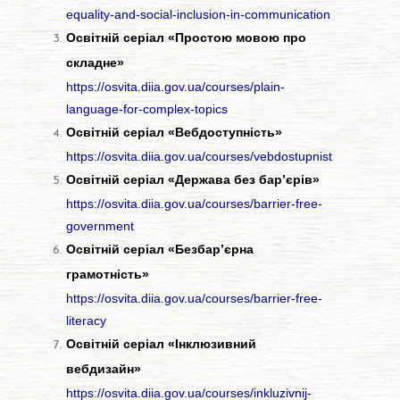
equality-and-social-inclusion-in-communication
Освітній серіал «Простою мовою про
складне»
https://osvita.diia.gov.ua/courses/plain-
language-for-complex-topics
Освітній серіал «Вебдоступність»
https://osvita.diia.gov.ua/courses/vebdostupnist
Освітній серіал «Держава без бар’єрів»
https://osvita.diia.gov.ua/courses/barrier-free-
government
Освітній серіал «Безбар’єрна
грамотність»
https://osvita.diia.gov.ua/courses/barrier-free-
literacy
Освітній серіал «Інклюзивний
вебдизайн»
https://osvita.diia.gov.ua/courses/inkluzivnij-