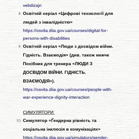
vebdizajn
Освітній серіал «Цифрові технології для
людей з інвалідністю»
https://osvita.diia.gov.ua/courses/digital-for-
persons-with-disabilities
Освітній серіал «Люди з досвідом війни.
Гідність. Взаємодія» (див. також нижче
Посібник для тренера «ЛЮДИ З
ДОСВІДОМ ВІЙНИ. ГІДНІСТЬ.
ВЗАЄМОДІЯ»).
https://osvita.diia.gov.ua/courses/people-with-
war-experience-dignity-interaction
СИМУЛЯТОРИ:
Симулятор «Ґендерна рівність та
соціальна інклюзія в комунікаціях»
https://osvita.diia.gov.ua/simulators/gender-